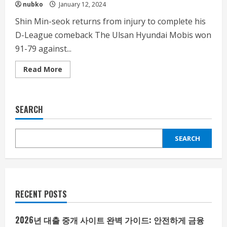
nubko
January 12, 2024
Shin Min-seok returns from injury to complete his
D-League comeback The Ulsan Hyundai Mobis won
91-79 against...
Read
Read More
more
about
‘I
didn’t
plan
SEARCH
to
play,
but
—‘
SEARCH
Shin
returns
from
shoulder
injury
RECENT POSTS
2026년 대출 중개 사이트 완벽 가이드: 안전하게 금융