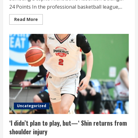
24 Points In the professional basketball league,...
Read
Read More
more
about
Professional
Basketball
Gas
Corporation
Defeats
Samsung
Uncategorized
‘I didn’t plan to play, but—‘ Shin returns from
shoulder injury