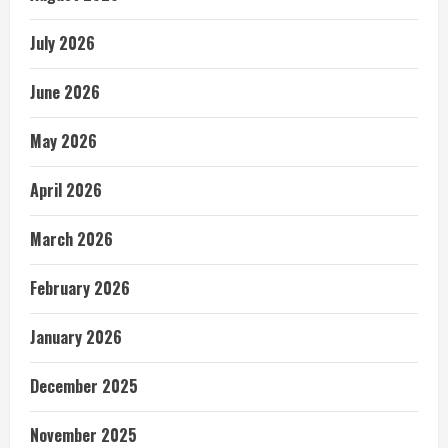
July 2026
June 2026
May 2026
April 2026
March 2026
February 2026
January 2026
December 2025
November 2025