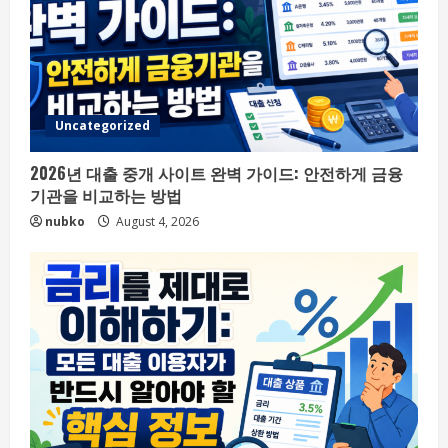
August 4, 2026
3
대출사이트의 경쟁력이 금융 시장에 미치
는 영향
Uncategorized
August 4, 2026
4
2026년 대출 중개 사이트 완벽 가이드: 안전하게 금융
기관을 비교하는 방법
신용카드 현금화의 이해: 수수료, 손실, 그
nubko
August 4, 2026
리고 법적 위험이 소비자에게 미치는 영향
August 4, 2026
5