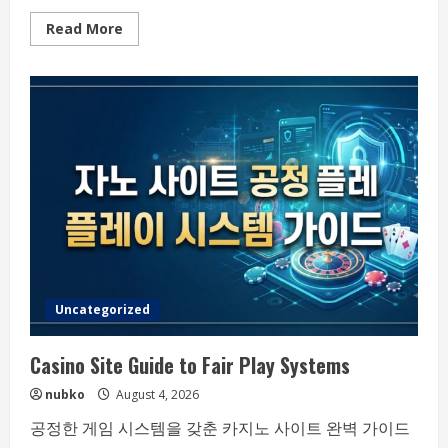
Read
Read More
more
about
How
to
Improve
Your
Skills
on
Casino
Site
Uncategorized
Casino Site Guide to Fair Play Systems
nubko
August 4, 2026
공정한 게임 시스템을 갖춘 카지노 사이트 완벽 가이드