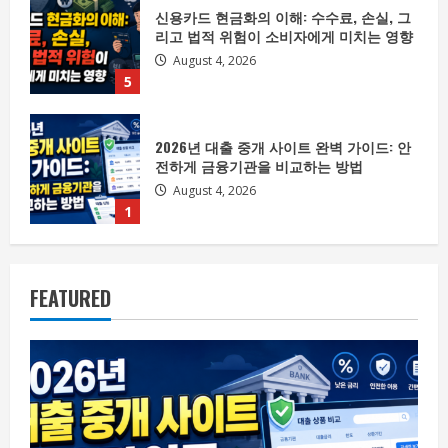
신용카드 현금화의 이해: 수수료, 손실, 그
리고 법적 위험이 소비자에게 미치는 영향
August 4, 2026
5
2026년 대출 중개 사이트 완벽 가이드: 안
전하게 금융기관을 비교하는 방법
August 4, 2026
1
금리를 제대로 이해하기: 모든 대출 이용자
FEATURED
가 반드시 알아야 할 핵심 정보
August 4, 2026
2
대출 중개 사이트의 이해: 현명한 대출을
위한 초보자 가이드