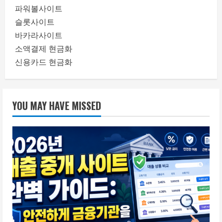
파워볼사이트
슬롯사이트
바카라사이트
소액결제 현금화
신용카드 현금화
YOU MAY HAVE MISSED