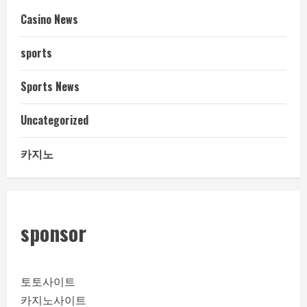
Casino News
sports
Sports News
Uncategorized
카지노
sponsor
토토사이트
카지노사이트