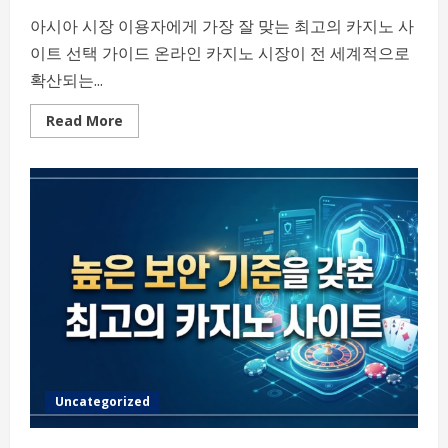
아시아 시장 이용자에게 가장 잘 맞는 최고의 카지노 사
이트 선택 가이드 온라인 카지노 시장이 전 세계적으로
확산되는...
Read
Read More
more
about
Best
Casino
Site
for
Asian
Market
Players
Uncategorized