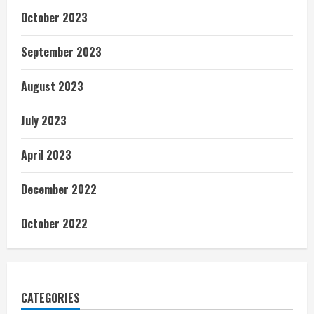
October 2023
September 2023
August 2023
July 2023
April 2023
December 2022
October 2022
CATEGORIES