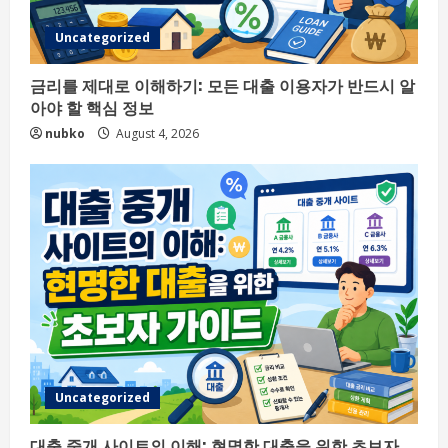
Uncategorized
금리를 제대로 이해하기: 모든 대출 이용자가 반드시 알
아야 할 핵심 정보
nubko
August 4, 2026
Uncategorized
대출 중개 사이트의 이해: 현명한 대출을 위한 초보자