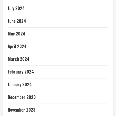
July 2024
June 2024
May 2024
April 2024
March 2024
February 2024
January 2024
December 2023
November 2023