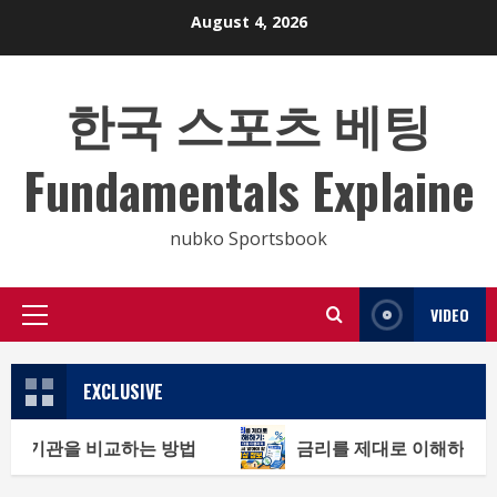
Skip
August 4, 2026
to
content
한국 스포츠 베팅
Fundamentals Explaine
nubko Sportsbook
VIDEO
Primary
Menu
EXCLUSIVE
교하는 방법
금리를 제대로 이해하기: 모든 대출 이용