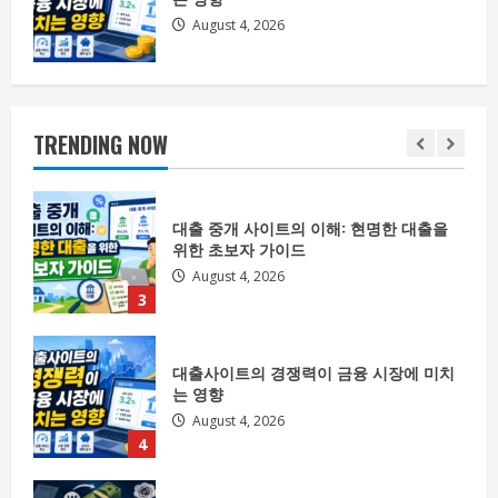
1
August 4, 2026
금리를 제대로 이해하기: 모든 대출 이용자
가 반드시 알아야 할 핵심 정보
August 4, 2026
TRENDING NOW
2
대출 중개 사이트의 이해: 현명한 대출을
위한 초보자 가이드
August 4, 2026
3
대출사이트의 경쟁력이 금융 시장에 미치
는 영향
August 4, 2026
4