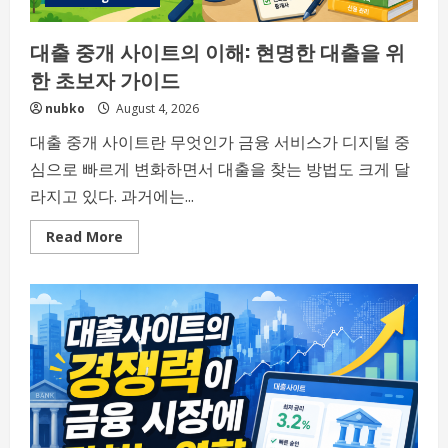
반
드
시
대출 중개 사이트의 이해: 현명한 대출을 위
알
아
한 초보자 가이드
야
할
핵
nubko
August 4, 2026
심
정
대출 중개 사이트란 무엇인가 금융 서비스가 디지털 중
보
심으로 빠르게 변화하면서 대출을 찾는 방법도 크게 달
라지고 있다. 과거에는...
Read
Read More
more
about
대
출
중
개
사
이
트
의
이
해:
현
명
한