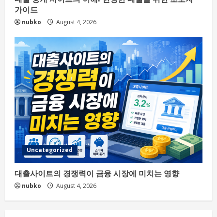
가이드
nubko
August 4, 2026
Uncategorized
대출사이트의 경쟁력이 금융 시장에 미치는 영향
nubko
August 4, 2026