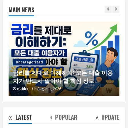
MAIN NEWS
Uncategorized
금리를 제대로 이해하기: 모든 대출 이용
자가 반드시 알아야 할 핵심 정보
nubko
August 4, 2026
금리를 제대로 이해하기: 모든 대출 이용자
가 반드시 알아야 할 핵심 정보
August 4, 2026
2
LATEST
POPULAR
UPDATE