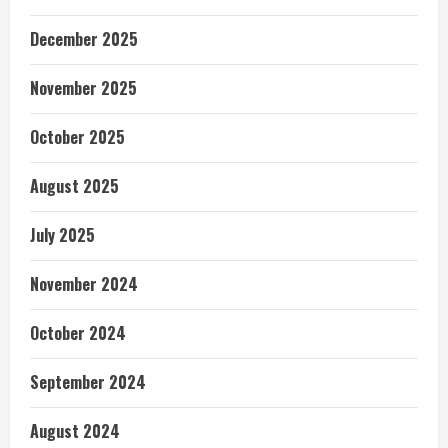
December 2025
November 2025
October 2025
August 2025
July 2025
November 2024
October 2024
September 2024
August 2024