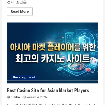
전제 조건은...
Read
Read More
more
about
Casino
Site
Guide
to
Fair
Play
Systems
Uncategorized
Best Casino Site for Asian Market Players
nubko
August 4, 2026