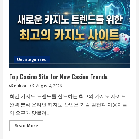
현
금
화
의
이
해:
수
수
료,
손
실,
그
리
고
Uncategorized
법
적
위
Top Casino Site for New Casino Trends
험
이
소
nubko
August 4, 2026
비
자
최신 카지노 트렌드를 선도하는 최고의 카지노 사이트
에
게
완벽 분석 온라인 카지노 산업은 기술 발전과 이용자들
미
치
의 요구가 맞물려...
는
영
향
Read
Read More
more
about
Top