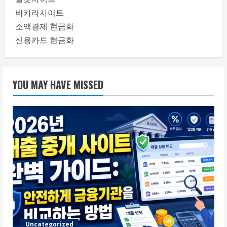
바카라사이트
소액결제 현금화
신용카드 현금화
YOU MAY HAVE MISSED
Uncategorized