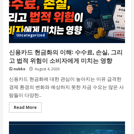
이
금
융
시
장
에
미
치
는
Uncategorized
영
향
신용카드 현금화의 이해: 수수료, 손실, 그리
고 법적 위험이 소비자에게 미치는 영향
nubko
August 4, 2026
신용카드 현금화에 대한 관심이 높아지는 이유 급격한
경제 환경의 변화와 예상하지 못한 자금 수요는 많은 사
람들이 다양한...
Read
Read More
more
about
신
용
카
드