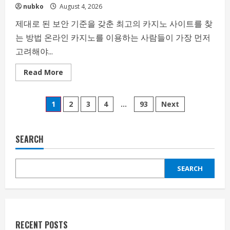
nubko
August 4, 2026
제대로 된 보안 기준을 갖춘 최고의 카지노 사이트를 찾
는 방법 온라인 카지노를 이용하는 사람들이 가장 먼저
고려해야...
Read
Read More
more
about
Top
Posts
Casino
1
2
3
4
…
93
Next
Site
with
pagination
High
Security
Standards
SEARCH
SEARCH
RECENT POSTS