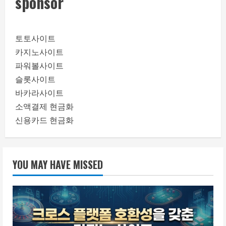
sponsor
토토사이트
카지노사이트
파워볼사이트
슬롯사이트
바카라사이트
소액결제 현금화
신용카드 현금화
YOU MAY HAVE MISSED