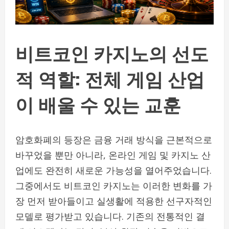
비트코인 카지노의 선도
적 역할: 전체 게임 산업
이 배울 수 있는 교훈
암호화폐의 등장은 금융 거래 방식을 근본적으로
바꾸었을 뿐만 아니라, 온라인 게임 및 카지노 산
업에도 완전히 새로운 가능성을 열어주었습니다.
그중에서도 비트코인 카지노는 이러한 변화를 가
장 먼저 받아들이고 실생활에 적용한 선구자적인
모델로 평가받고 있습니다. 기존의 전통적인 결