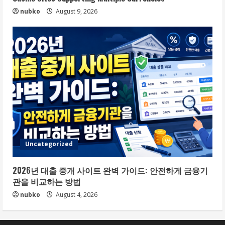
nubko
August 9, 2026
Uncategorized
2026년 대출 중개 사이트 완벽 가이드: 안전하게 금융기
관을 비교하는 방법
nubko
August 4, 2026