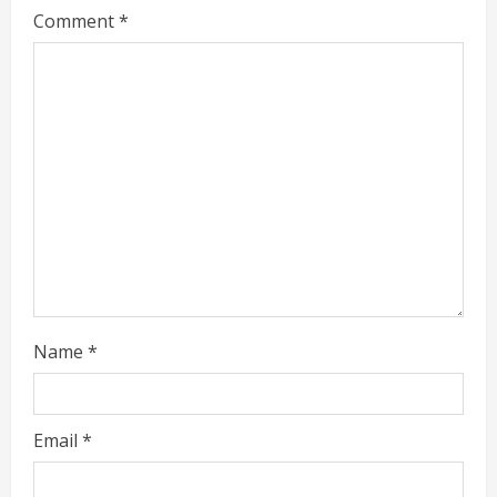
R
Comment
*
e
a
d
i
n
g
Name
*
Email
*