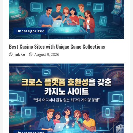
Uncategorized
Best Casino Sites with Unique Game Collections
nubko
August 9, 2026
Uncategorized