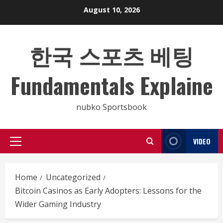
Skip
August 10, 2026
to
content
한국 스포츠 베팅
Fundamentals Explaine
nubko Sportsbook
VIDEO
Primary
Menu
Home
Uncategorized
Bitcoin Casinos as Early Adopters: Lessons for the
Wider Gaming Industry