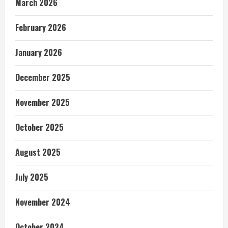
March 2026
February 2026
January 2026
December 2025
November 2025
October 2025
August 2025
July 2025
November 2024
October 2024