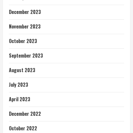
December 2023
November 2023
October 2023
September 2023
August 2023
July 2023
April 2023
December 2022
October 2022