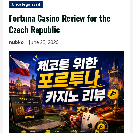
Uncategorized
Fortuna Casino Review for the
Czech Republic
nubko
June 23, 2026