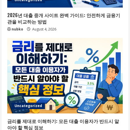
2026년 대출 중개 사이트 완벽 가이드: 안전하게 금융기
관을 비교하는 방법
nubko
August 4, 2026
Uncategorized
금리를 제대로 이해하기: 모든 대출 이용자가 반드시 알
아야 할 핵심 정보