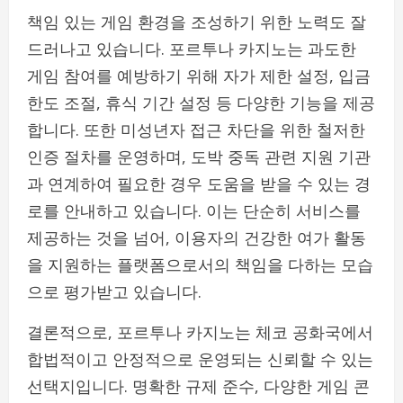
책임 있는 게임 환경을 조성하기 위한 노력도 잘
드러나고 있습니다. 포르투나 카지노는 과도한
게임 참여를 예방하기 위해 자가 제한 설정, 입금
한도 조절, 휴식 기간 설정 등 다양한 기능을 제공
합니다. 또한 미성년자 접근 차단을 위한 철저한
인증 절차를 운영하며, 도박 중독 관련 지원 기관
과 연계하여 필요한 경우 도움을 받을 수 있는 경
로를 안내하고 있습니다. 이는 단순히 서비스를
제공하는 것을 넘어, 이용자의 건강한 여가 활동
을 지원하는 플랫폼으로서의 책임을 다하는 모습
으로 평가받고 있습니다.
결론적으로, 포르투나 카지노는 체코 공화국에서
합법적이고 안정적으로 운영되는 신뢰할 수 있는
선택지입니다. 명확한 규제 준수, 다양한 게임 콘