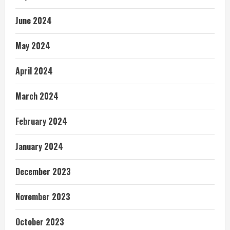
June 2024
May 2024
April 2024
March 2024
February 2024
January 2024
December 2023
November 2023
October 2023