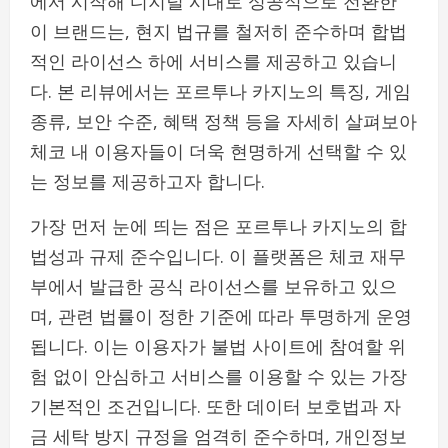
에서 시작해 디지털 시대로 성공적으로 전환한
이 브랜드는, 현지 법규를 철저히 준수하며 합법
적인 라이선스 하에 서비스를 제공하고 있습니
다. 본 리뷰에서는 포르투나 카지노의 특징, 게임
종류, 보안 수준, 혜택 정책 등을 자세히 살펴보아
체코 내 이용자들이 더욱 현명하게 선택할 수 있
는 정보를 제공하고자 합니다.
가장 먼저 눈에 띄는 점은 포르투나 카지노의 합
법성과 규제 준수입니다. 이 플랫폼은 체코 재무
부에서 발급한 공식 라이선스를 보유하고 있으
며, 관련 법률이 정한 기준에 따라 투명하게 운영
됩니다. 이는 이용자가 불법 사이트에 참여할 위
험 없이 안심하고 서비스를 이용할 수 있는 가장
기본적인 조건입니다. 또한 데이터 보호법과 자
금 세탁 방지 규정을 엄격히 준수하며, 개인정보