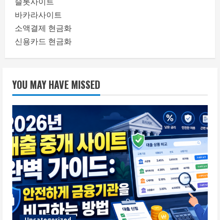
슬롯사이트
바카라사이트
소액결제 현금화
신용카드 현금화
YOU MAY HAVE MISSED
Uncategorized