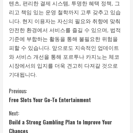
텐츠, 편리한 결제 시스템, 투명한 혜택 정책, 그
리고 책임 있는 운영 철학까지 고루 갖추고 있습
니다. 현지 이용자는 자신의 필요와 취향에 맞춰
안전한 환경에서 서비스를 즐길 수 있으며, 법적
기준에 부합하는 활동을 통해 불필요한 위험을
피할 수 있습니다. 앞으로도 지속적인 업데이트
와 서비스 개선을 통해 포르투나 카지노는 체코
시장에서의 입지를 더욱 견고히 다져갈 것으로
기대됩니다.
C
Previous:
Free Slots Your Go-To Entertainment
o
Next:
n
Build a Strong Gambling Plan to Improve Your
t
Chances