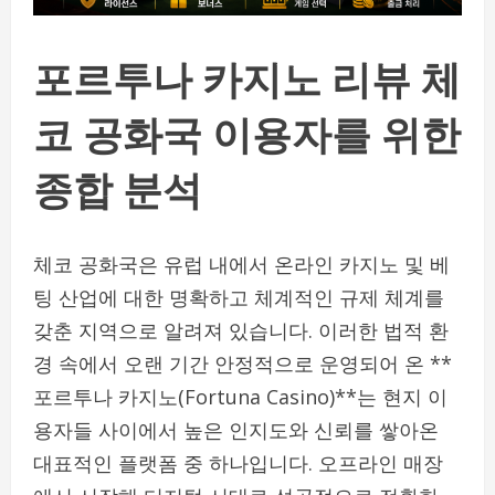
포르투나 카지노 리뷰 체
코 공화국 이용자를 위한
종합 분석
체코 공화국은 유럽 내에서 온라인 카지노 및 베
팅 산업에 대한 명확하고 체계적인 규제 체계를
갖춘 지역으로 알려져 있습니다. 이러한 법적 환
경 속에서 오랜 기간 안정적으로 운영되어 온 **
포르투나 카지노(Fortuna Casino)**는 현지 이
용자들 사이에서 높은 인지도와 신뢰를 쌓아온
대표적인 플랫폼 중 하나입니다. 오프라인 매장