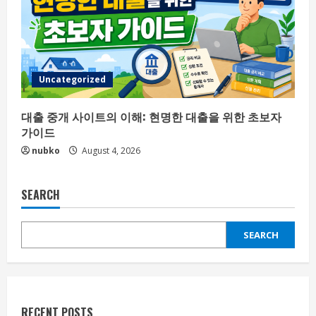
Uncategorized
대출 중개 사이트의 이해: 현명한 대출을 위한 초보자
가이드
nubko
August 4, 2026
SEARCH
SEARCH
RECENT POSTS