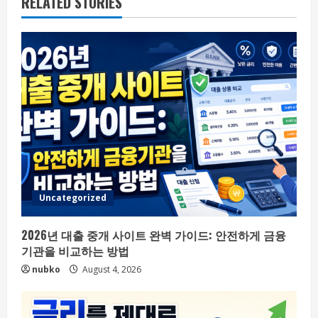
RELATED STORIES
Uncategorized
2026년 대출 중개 사이트 완벽 가이드: 안전하게 금융
기관을 비교하는 방법
nubko
August 4, 2026