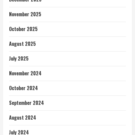
November 2025
October 2025
August 2025
July 2025
November 2024
October 2024
September 2024
August 2024
July 2024