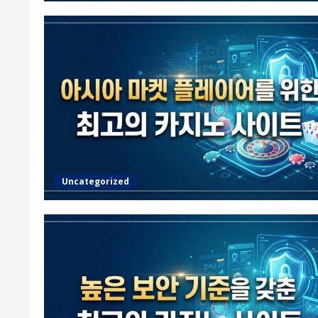
Uncategorized