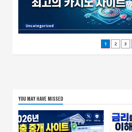
Uncategorized
Posts
1
2
3
paginati
YOU MAY HAVE MISSED