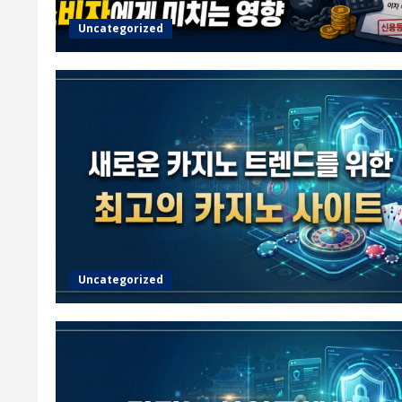
Uncategorized
Uncategorized