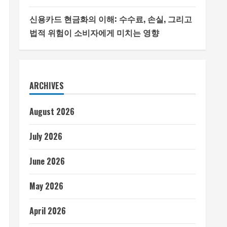
신용카드 현금화의 이해: 수수료, 손실, 그리고
법적 위험이 소비자에게 미치는 영향
ARCHIVES
August 2026
July 2026
June 2026
May 2026
April 2026