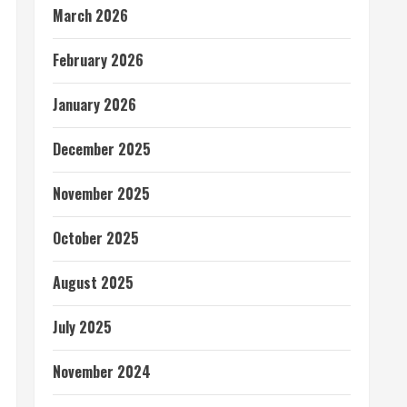
March 2026
February 2026
January 2026
December 2025
November 2025
October 2025
August 2025
July 2025
November 2024