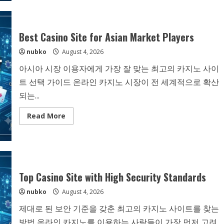
Site
Guide
to
Fair
Play
Best Casino Site for Asian Market Players
Systems
nubko
August 4, 2026
아시아 시장 이용자에게 가장 잘 맞는 최고의 카지노 사이
트 선택 가이드 온라인 카지노 시장이 전 세계적으로 확산
되는...
Read
Read More
more
about
Best
Casino
Site
for
Asian
Market
Top Casino Site with High Security Standards
Players
nubko
August 4, 2026
제대로 된 보안 기준을 갖춘 최고의 카지노 사이트를 찾는
방법 온라인 카지노를 이용하는 사람들이 가장 먼저 고려