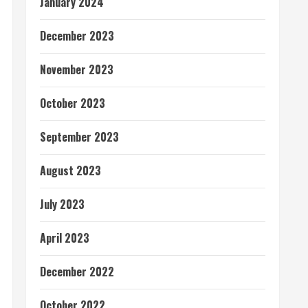
January 2024
December 2023
November 2023
October 2023
September 2023
August 2023
July 2023
April 2023
December 2022
October 2022