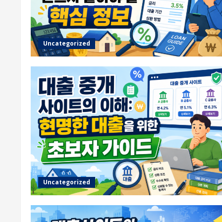
Uncategorized
Uncategorized