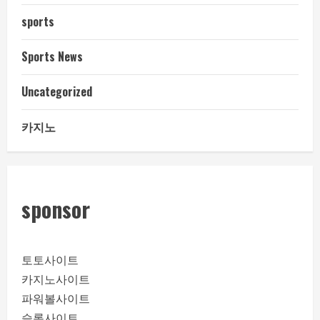
sports
Sports News
Uncategorized
카지노
sponsor
토토사이트
카지노사이트
파워볼사이트
슬롯사이트