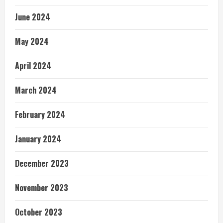
June 2024
May 2024
April 2024
March 2024
February 2024
January 2024
December 2023
November 2023
October 2023