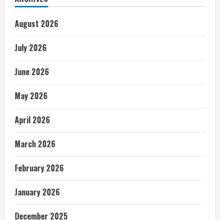
August 2026
July 2026
June 2026
May 2026
April 2026
March 2026
February 2026
January 2026
December 2025