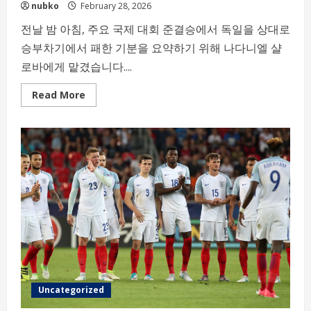
nubko
February 28, 2026
전날 밤 아침, 주요 국제 대회 준결승에서 독일을 상대로
승부차기에서 패한 기분을 요약하기 위해 나다니엘 샬
로바에게 맡겼습니다....
Read
Read More
more
about
England’s
Under-
21s
now
need
Premier
League
games
or
it
will
count
for
nothing
Uncategorized