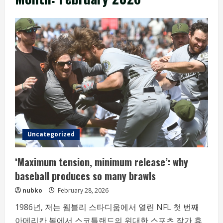
Uncategorized
‘Maximum tension, minimum release’: why
baseball produces so many brawls
nubko
February 28, 2026
1986년, 저는 웸블리 스타디움에서 열린 NFL 첫 번째
아메리칸 볼에서 스코틀랜드의 위대한 스포츠 작가 휴