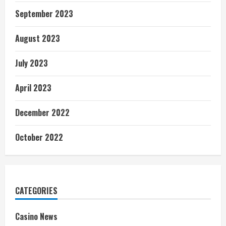
September 2023
August 2023
July 2023
April 2023
December 2022
October 2022
CATEGORIES
Casino News