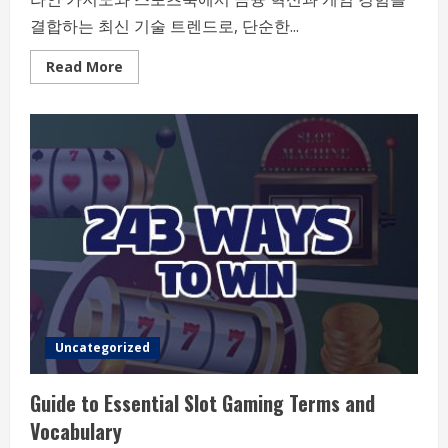
결합하는 최신 기술 트렌드로, 단순한...
Read
Read More
more
about
DeFi
통
합
도
박
메
커
니
즘
Uncategorized
Guide to Essential Slot Gaming Terms and
Vocabulary