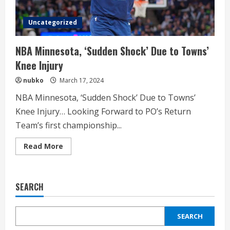
Uncategorized
NBA Minnesota, ‘Sudden Shock’ Due to Towns’
Knee Injury
nubko
March 17, 2024
NBA Minnesota, ‘Sudden Shock’ Due to Towns’
Knee Injury… Looking Forward to PO’s Return
Team’s first championship...
Read
Read More
more
about
NBA
Minnesota,
‘Sudden
SEARCH
Shock’
Due
to
Towns’
SEARCH
Knee
Injury