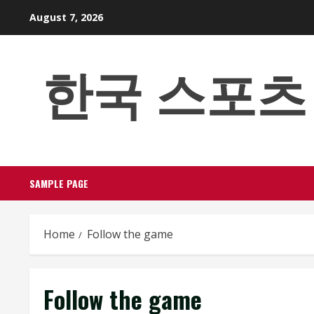
Skip
August 7, 2026
to
content
한국 스포츠 베팅
SAMPLE PAGE
Home
Follow the game
Follow the game