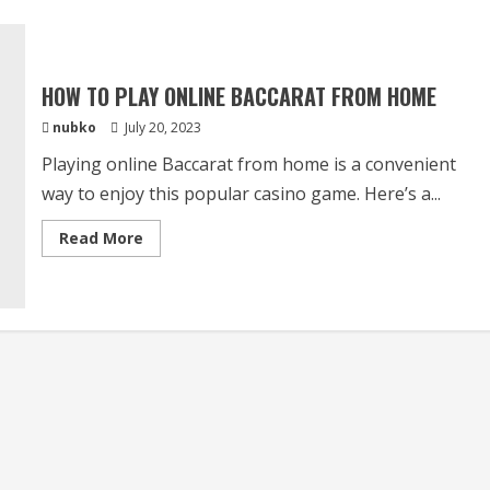
HOW TO PLAY ONLINE BACCARAT FROM HOME
nubko
July 20, 2023
Playing online Baccarat from home is a convenient
way to enjoy this popular casino game. Here’s a...
Read
Read More
more
about
HOW
TO
PLAY
ONLINE
BACCARAT
FROM
HOME