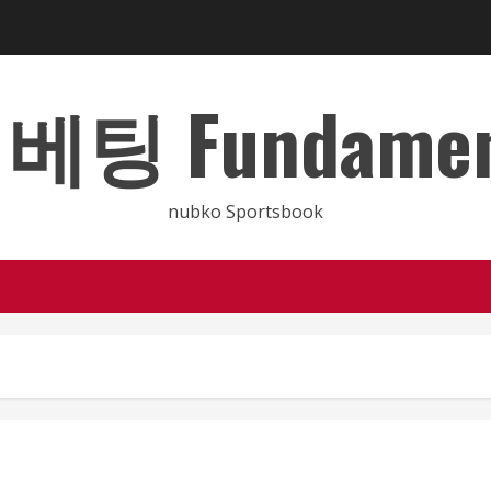
 Fundamental
nubko Sportsbook