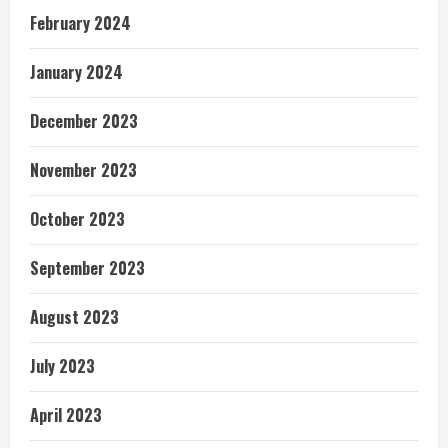
February 2024
January 2024
December 2023
November 2023
October 2023
September 2023
August 2023
July 2023
April 2023