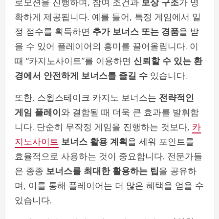
로모션을 진행하며, 참여 조건과
보상 구조
가 명
확하게 제공됩니다. 예를 들어, 특정 게임에서 일
정 점수를 획득하면
추가 보너스 또는 경품
을 받
을 수 있어 플레이어의 흥미를 끌어올립니다. 이
때 “카지노사이트”를 이용하면
신뢰할 수 있는 환
경에서 안전하게 보너스를 즐길 수
있습니다.
또한, 스윕스테이크 카지노 보너스는
전략적인
게임 플레이
와 결합될 때 더욱 큰 효과를 발휘합
니다. 단순히 무작정 게임을 진행하는 것보다,
카
지노사이트
보너스 활용 계획
을 세워 포인트를
효율적으로 사용하는 것이 중요합니다. 전문가들
은 종종
보너스를 최대한 활용하는 팁
을 공유하
며, 이를 통해 플레이어는 더 많은 혜택을 얻을 수
있습니다.