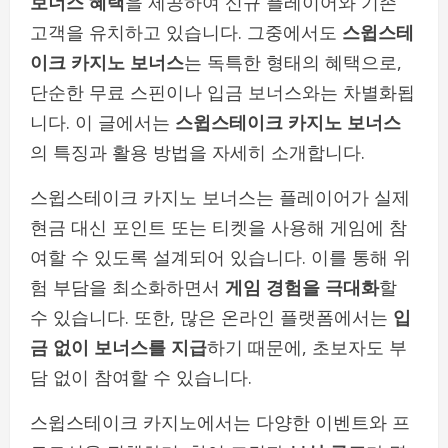
보너스 혜택
을 제공하여 신규 플레이어와 기존
고객을 유치하고 있습니다. 그중에서도
스윕스테
이크 카지노 보너스
는 독특한 형태의 혜택으로,
단순한 무료 스핀이나 입금 보너스와는 차별화됩
니다. 이 글에서는
스윕스테이크 카지노 보너스
의 특징과 활용 방법을 자세히 소개합니다.
스윕스테이크 카지노 보너스는 플레이어가 실제
현금 대신 포인트 또는 티켓을 사용해 게임에 참
여할 수 있도록 설계되어 있습니다. 이를 통해 위
험 부담을 최소화하면서
게임 경험을 극대화
할
수 있습니다. 또한, 많은 온라인 플랫폼에서는
입
금 없이 보너스를 지급
하기 때문에, 초보자도 부
담 없이 참여할 수 있습니다.
스윕스테이크 카지노에서는 다양한 이벤트와 프