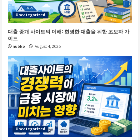
Uncategorized
대출 중개 사이트의 이해: 현명한 대출을 위한 초보자 가
이드
nubko
August 4, 2026
Uncategorized