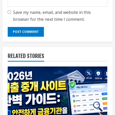
Save my name, email, and website in this
browser for the next time I comment.
RELATED STORIES