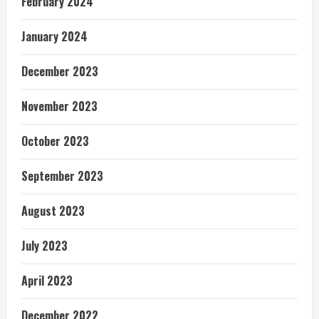
February 2024
January 2024
December 2023
November 2023
October 2023
September 2023
August 2023
July 2023
April 2023
December 2022