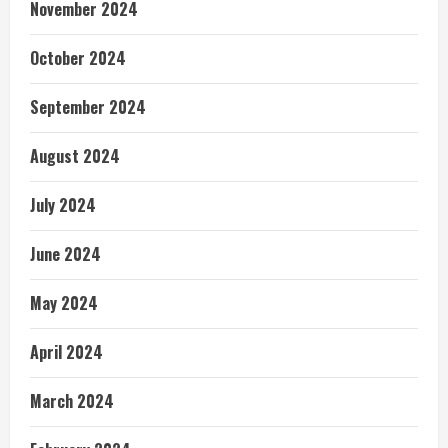
November 2024
October 2024
September 2024
August 2024
July 2024
June 2024
May 2024
April 2024
March 2024