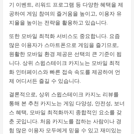
기 이벤트, 리워드 프로그램 등 다양한 혜택을 제
공하여 게임 참여의 즐거움을 높이고, 이용자 유
지율을 높이는 전략을 활용하고 있습니다.
또한 모바일 최적화 서비스도 중요합니다. 요즘
많은 이용자가 스마트폰으로 게임을 즐기므로,
원활한 모바일 환경 제공은 선택의 큰 기준이 됩
니다. 상위 스윕스테이크 카지노는 모바일 최적
화 인터페이스와 빠른 접속 속도를 제공하여 언
제 어디서든 즐길 수 있습니다.
결론적으로, 상위 스윕스테이크 카지노 리뷰를
통해 본 추천 카지노는 게임 다양성, 안전성, 보너
스 혜택, 모바일 최적화까지 종합적인 요소를 갖
춘 곳입니다. 처음 카지노를 접하는 사람이나 경
험 많은 이용자 모두에게 믿을 수 있고 재미있는