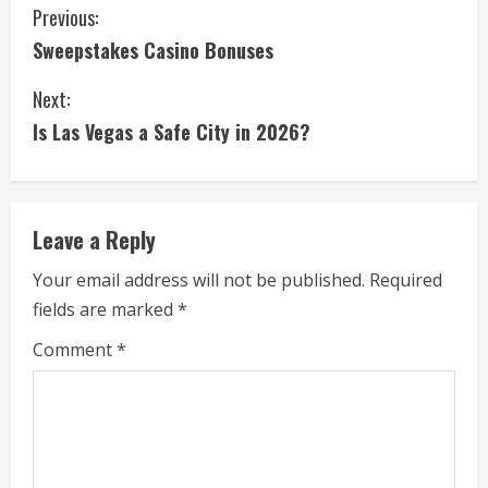
C
Previous:
Sweepstakes Casino Bonuses
o
Next:
n
Is Las Vegas a Safe City in 2026?
t
i
Leave a Reply
n
Your email address will not be published.
Required
u
fields are marked
*
e
Comment
*
R
e
a