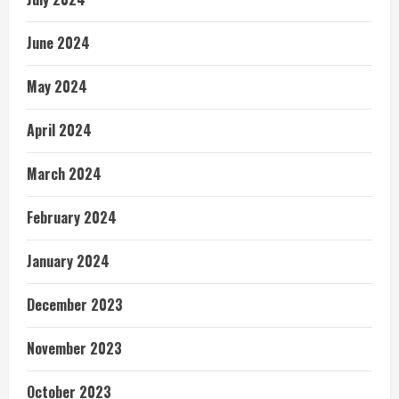
June 2024
May 2024
April 2024
March 2024
February 2024
January 2024
December 2023
November 2023
October 2023