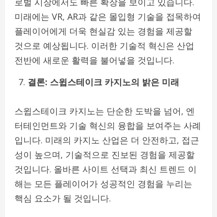
로벌 시장에서도 빠른 확장을 보이고 있습니다.
미래에는 VR, AR과 같은 몰입형 기술을 접목하여
플레이어에게 더욱 현실감 있는 경험을 제공할
것으로 예상됩니다. 이러한 기술적 혁신은 산업
전반에 새로운 활력을 불어넣을 것입니다.
결론: 스윕스테이크 카지노의 밝은 미래
스윕스테이크 카지노는 단순한 도박을 넘어, 엔
터테인먼트와 기술 혁신의 융합을 보여주는 사례
입니다. 미래의 카지노 산업은 더 안전하고, 접근
성이 높으며, 기술적으로 진보된 경험을 제공할
것입니다. 올바른 사이트 선택과 최신 트렌드 이
해는 모든 플레이어가 성공적인 경험을 누리는
핵심 요소가 될 것입니다.