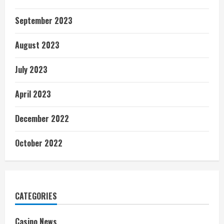
September 2023
August 2023
July 2023
April 2023
December 2022
October 2022
CATEGORIES
Casino News