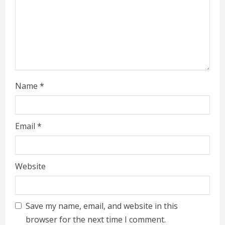
d
i
n
g
Name
*
Email
*
Website
Save my name, email, and website in this
browser for the next time I comment.