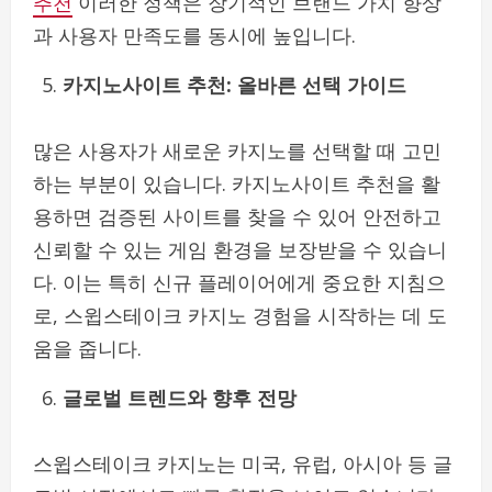
추천
이러한 정책은 장기적인 브랜드 가치 향상
과 사용자 만족도를 동시에 높입니다.
카지노사이트 추천: 올바른 선택 가이드
많은 사용자가 새로운 카지노를 선택할 때 고민
하는 부분이 있습니다. 카지노사이트 추천을 활
용하면 검증된 사이트를 찾을 수 있어 안전하고
신뢰할 수 있는 게임 환경을 보장받을 수 있습니
다. 이는 특히 신규 플레이어에게 중요한 지침으
로, 스윕스테이크 카지노 경험을 시작하는 데 도
움을 줍니다.
글로벌 트렌드와 향후 전망
스윕스테이크 카지노는 미국, 유럽, 아시아 등 글