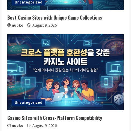
Uncategorized
Best Casino Sites with Unique Game Collections
nubko
August 9, 2026
Uncategorized
Casino Sites with Cross-Platform Compatibility
nubko
August 9, 2026