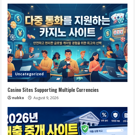
Uncategorized
Casino Sites Supporting Multiple Currencies
nubko
August 9, 2026