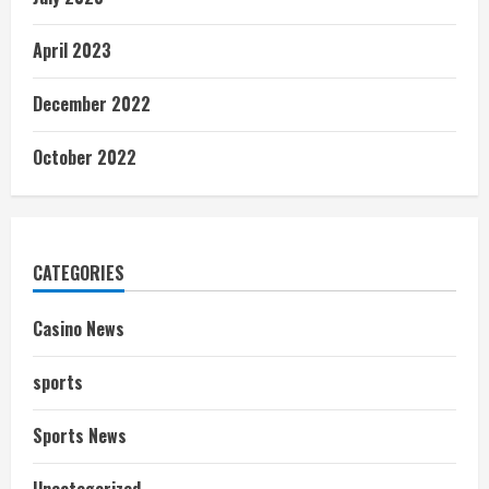
April 2023
December 2022
October 2022
CATEGORIES
Casino News
sports
Sports News