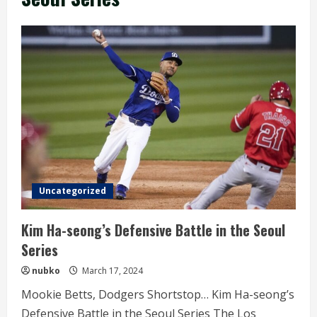
Uncategorized
Kim Ha-seong’s Defensive Battle in the Seoul
Series
nubko
March 17, 2024
Mookie Betts, Dodgers Shortstop… Kim Ha-seong’s
Defensive Battle in the Seoul Series The Los