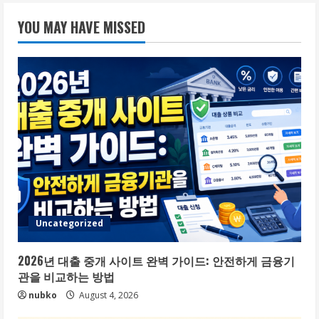
YOU MAY HAVE MISSED
Uncategorized
2026년 대출 중개 사이트 완벽 가이드: 안전하게 금융기
관을 비교하는 방법
nubko
August 4, 2026