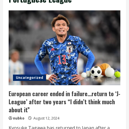
Uncategorized
European career ended in failure…return to ‘J-
League’ after two years “I didn’t think much
about it”
nubko
August 12, 2024
Kyosuke Tagawa has returned to Japan after a