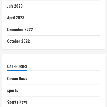
July 2023
April 2023
December 2022
October 2022
CATEGORIES
Casino News
sports
Sports News