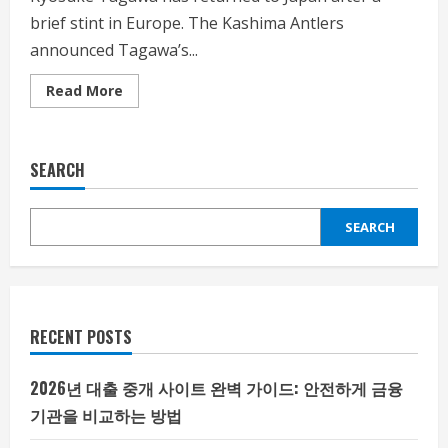
brief stint in Europe. The Kashima Antlers
announced Tagawa’s...
Read
Read More
more
about
European
career
ended
SEARCH
in
failure…
return
to
SEARCH
‘J-
League’
after
two
years
“I
didn’t
think
RECENT POSTS
much
about
it”
2026년 대출 중개 사이트 완벽 가이드: 안전하게 금융
기관을 비교하는 방법