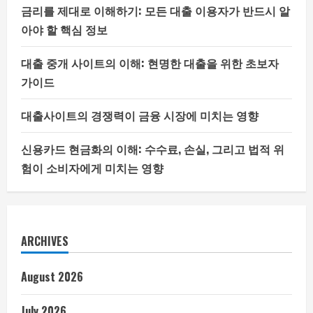
금리를 제대로 이해하기: 모든 대출 이용자가 반드시 알
아야 할 핵심 정보
대출 중개 사이트의 이해: 현명한 대출을 위한 초보자
가이드
대출사이트의 경쟁력이 금융 시장에 미치는 영향
신용카드 현금화의 이해: 수수료, 손실, 그리고 법적 위
험이 소비자에게 미치는 영향
ARCHIVES
August 2026
July 2026