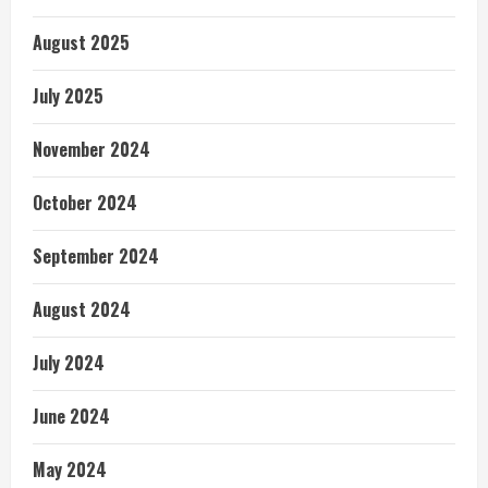
August 2025
July 2025
November 2024
October 2024
September 2024
August 2024
July 2024
June 2024
May 2024