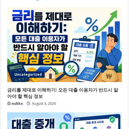
Uncategorized
금리를 제대로 이해하기: 모든 대출 이용자가 반드시 알
아야 할 핵심 정보
nubko
August 4, 2026