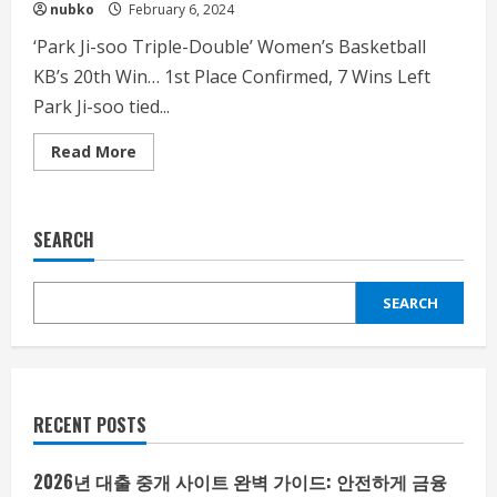
nubko
February 6, 2024
‘Park Ji-soo Triple-Double’ Women’s Basketball
KB’s 20th Win… 1st Place Confirmed, 7 Wins Left
Park Ji-soo tied...
Read
Read More
more
about
‘Park
Ji-
soo
SEARCH
Triple-
Double’
Women’s
Basketball
SEARCH
KB’s
20th
Win
RECENT POSTS
2026년 대출 중개 사이트 완벽 가이드: 안전하게 금융