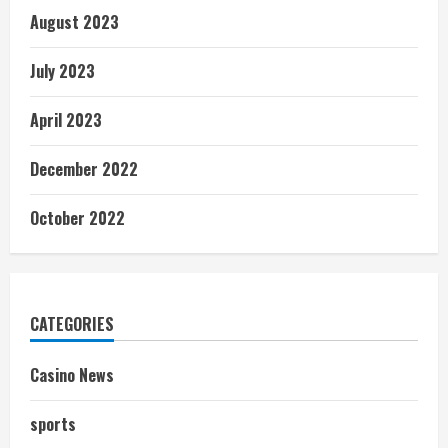
August 2023
July 2023
April 2023
December 2022
October 2022
CATEGORIES
Casino News
sports