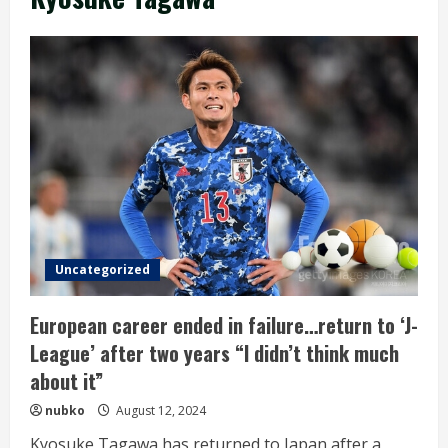
Uncategorized
European career ended in failure…return to ‘J-
League’ after two years “I didn’t think much
about it”
nubko
August 12, 2024
Kyosuke Tagawa has returned to Japan after a