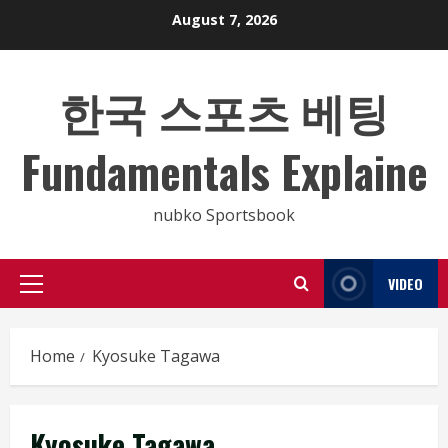
Skip
August 7, 2026
to
content
한국 스포츠 베팅
Fundamentals Explaine
nubko Sportsbook
VIDEO
Primary
Menu
Home
Kyosuke Tagawa
Kyosuke Tagawa