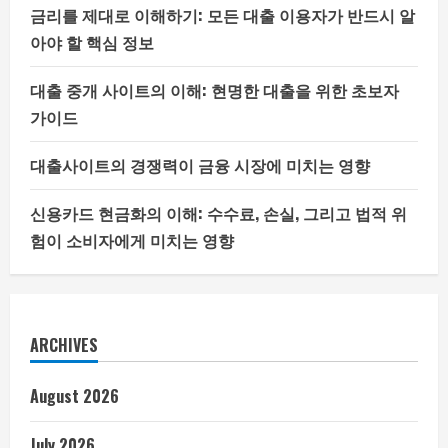
금리를 제대로 이해하기: 모든 대출 이용자가 반드시 알
아야 할 핵심 정보
대출 중개 사이트의 이해: 현명한 대출을 위한 초보자
가이드
대출사이트의 경쟁력이 금융 시장에 미치는 영향
신용카드 현금화의 이해: 수수료, 손실, 그리고 법적 위
험이 소비자에게 미치는 영향
ARCHIVES
August 2026
July 2026