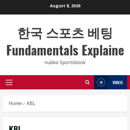
Skip
August 8, 2026
to
content
한국 스포츠 베팅
Fundamentals Explaine
nubko Sportsbook
VIDEO
Primary
Menu
Home
KBL
KBL