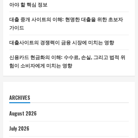
아야 할 핵심 정보
대출 중개 사이트의 이해: 현명한 대출을 위한 초보자
가이드
대출사이트의 경쟁력이 금융 시장에 미치는 영향
신용카드 현금화의 이해: 수수료, 손실, 그리고 법적 위
험이 소비자에게 미치는 영향
ARCHIVES
August 2026
July 2026