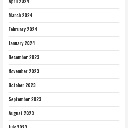
April 2024
March 2024
February 2024
January 2024
December 2023
November 2023
October 2023
September 2023
August 2023
July 2023