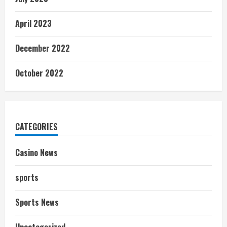
April 2023
December 2022
October 2022
CATEGORIES
Casino News
sports
Sports News