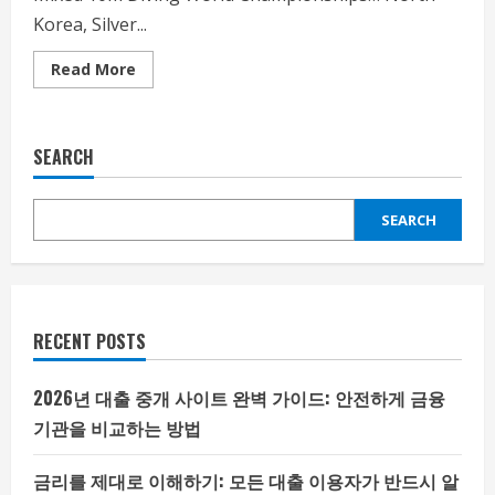
Korea, Silver...
Read
Read More
more
about
Shin
Jeong-
hwi
SEARCH
and
Kim
Na-
hyeon
SEARCH
in
10m
Diving
World
Championships
RECENT POSTS
2026년 대출 중개 사이트 완벽 가이드: 안전하게 금융
기관을 비교하는 방법
금리를 제대로 이해하기: 모든 대출 이용자가 반드시 알