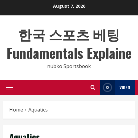
Skip
August 7, 2026
to
content
한국 스포츠 베팅
Fundamentals Explaine
nubko Sportsbook
VIDEO
Primary
Menu
Home
Aquatics
Aquatics