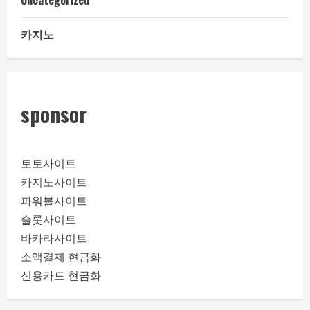
Uncategorized
카지노
sponsor
토토사이트
카지노사이트
파워볼사이트
슬롯사이트
바카라사이트
소액결제 현금화
신용카드 현금화