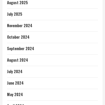
August 2025
July 2025
November 2024
October 2024
September 2024
August 2024
July 2024
June 2024
May 2024