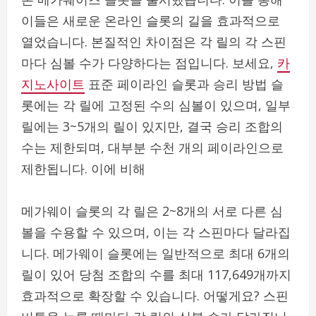
이들은 새로운 온라인 슬롯의 길을 효과적으로
열었습니다. 본질적인 차이점은 각 릴의 각 스핀
마다 심볼 수가 다양하다는 점입니다. 보세요,
카
지노사이트
표준 페이라인 슬롯과 승리 방법 슬
롯에는 각 릴에 고정된 수의 심볼이 있으며, 일부
릴에는 3~5개의 릴이 있지만, 결국 승리 조합의
수는 제한되며, 대부분 수천 개의 페이라인으로
제한됩니다. 이에 비해
메가웨이 슬롯의 각 릴은 2~8개의 서로 다른 심
볼을 수용할 수 있으며, 이는 각 스핀마다 달라집
니다. 메가웨이 슬롯에는 일반적으로 최대 6개의
릴이 있어 당첨 조합의 수를 최대 117,649개까지
효과적으로 확장할 수 있습니다. 어떻게요? 스핀