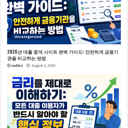
Uncategorized
2026년 대출 중개 사이트 완벽 가이드: 안전하게 금융기
관을 비교하는 방법
nubko
August 4, 2026