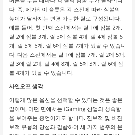
버튼을 누를 때마다 각 릴의 심볼 수가 달라집니
다. 즉, 메가웨이 슬롯은 각 스핀에 따라 심볼의
높이가 달라지는 변경 가능한 릴로 구성됩니다.
예를 들어, 첫 번째 스핀에서는 릴 1에 심볼 2개,
릴 2에 심볼 3개, 릴 3에 심볼 4개, 릴 4에 심볼 5
개, 릴 5에 6개, 릴 6에 심볼 7개가 있을 수 있습니
다. 다음 스핀에서는 릴 1에 심볼 7개, 릴 2에 5개,
릴 3에 릴 2개, 릴 4에 8개, 릴 5에 3개, 릴 6에 심
볼 4개가 있을 수 있습니다.
사인오프 생각
이렇게 많은 옵션을 선택할 수 있다는 것은 좋은
일이며, 어떤 면에서는 iGaming 산업의 성숙함
을 보여주는 증언이기도 합니다. 진보적 및 비진
보적 유형의 당첨과 결합하여 세 가지 범주의 온