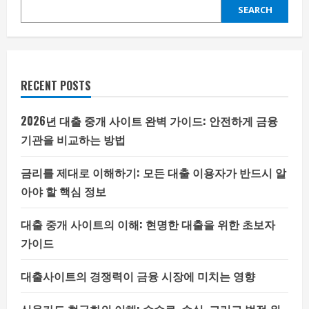
SEARCH
RECENT POSTS
2026년 대출 중개 사이트 완벽 가이드: 안전하게 금융
기관을 비교하는 방법
금리를 제대로 이해하기: 모든 대출 이용자가 반드시 알
아야 할 핵심 정보
대출 중개 사이트의 이해: 현명한 대출을 위한 초보자
가이드
대출사이트의 경쟁력이 금융 시장에 미치는 영향