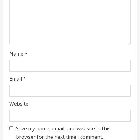
i
n
g
Name
*
Email
*
Website
Save my name, email, and website in this
browser for the next time I comment.