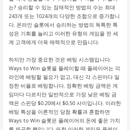
는? 승리할 수 있는 잠재적인 방법의 수는 최대
243개 또는 1024개의 다양한 조합으로 증가합니
다. 온라인 슬롯에서 승리하는 방법의 독특한 특
성은 기회를 늘리고 이러한 유형의 게임을 전 세
계 고객에게 더욱 매력적으로 만듭니다.
하지만 가장 중요한 것은 베팅 시스템입니다.
Ways to Win 슬롯을 플레이할 때 플레이어는 각
라인에 베팅할 필요가 없고, 대신 각 스핀마다 일
정한 비율로 베팅합니다. 정확한 베팅 금액은 게
임마다 다르지만 일반적으로 가장 낮은 베팅 금
액은 스핀당 $0.20에서 $0.50 사이입니다. 이러한
베팅 특성을 이론적인 당첨 확률과 혼합하면
Ways to Win 슬롯은 플레이어의 돈에 좋은 가치
를 제공할 뿐입니다. 또한 이러한 게임은 플레이