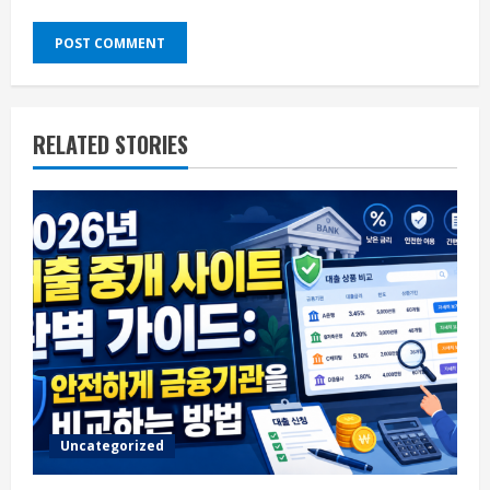
RELATED STORIES
Uncategorized