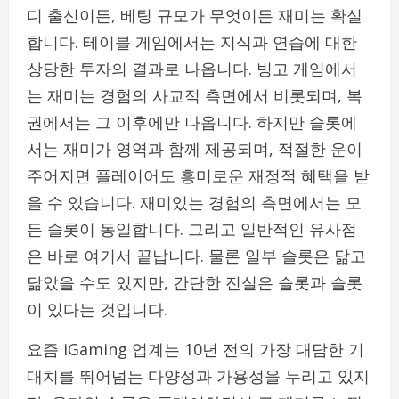
디 출신이든, 베팅 규모가 무엇이든 재미는 확실
합니다. 테이블 게임에서는 지식과 연습에 대한
상당한 투자의 결과로 나옵니다. 빙고 게임에서
는 재미는 경험의 사교적 측면에서 비롯되며, 복
권에서는 그 이후에만 나옵니다. 하지만 슬롯에
서는 재미가 영역과 함께 제공되며, 적절한 운이
주어지면 플레이어도 흥미로운 재정적 혜택을 받
을 수 있습니다. 재미있는 경험의 측면에서는 모
든 슬롯이 동일합니다. 그리고 일반적인 유사점
은 바로 여기서 끝납니다. 물론 일부 슬롯은 닮고
닮았을 수도 있지만, 간단한 진실은 슬롯과 슬롯
이 있다는 것입니다.
요즘 iGaming 업계는 10년 전의 가장 대담한 기
대치를 뛰어넘는 다양성과 가용성을 누리고 있지