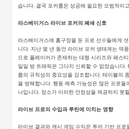
습니다. 결국 포커룸은 성공에 필요한 모범적이
라스베이거스 라이브 포커의 폐쇄 신호
라스베이거스에 홈구장을 둔 프로 선수들에게 셧
니다. 지난 몇 년 동안 라이브 포커 생태계는 
으로 플레이어가 존재하는 대형 시리즈와 페스티
일일 방 트래픽은 그다지 신뢰할 수 없었습니다. Pl
름의 규칙성의 중요성을 강조합니다. 테이블의 
을 방해합니다. 행동 예측 가능성은 많은 프로들이
나입니다. 장소가 이러한 안정성을 제공하지 못할
라이브 프로의 수입과 루틴에 미치는 영향
라이브 결과와 캐시 게임 수익은 투어 기반 프로들