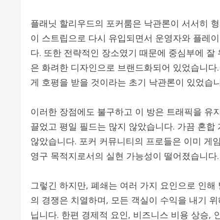
플래닛 할리우드의 포커룸은 낙관론이 서서히 형
이 스트립으로 다시 유입되면서 운영자와 플레이
다. 또한 전략적인 장소였기 때문에 중심부에 잘
은 화려한 디자인으로 브랜드화되어 있었습니다.
게 호평을 받을 것이라는 초기 낙관론이 있었습니
이러한 장점에도 불구하고 이 방은 트래픽을 유
끌었고 평일 필드는 많지 않았습니다. 가끔 혼합
않았습니다. 포커 커뮤니티의 프로들은 이미 게
영구 목적지로서의 실현 가능성이 떨어졌습니다.
그렇긴 하지만, 폐쇄는 여러 가지 요인으로 인해
의 경쟁은 치열하며, 모든 객실이 수익을 내기 위
닙니다. 한편 경제적 요인, 비즈니스 비용 상승,