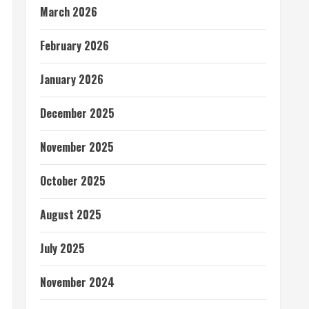
March 2026
February 2026
January 2026
December 2025
November 2025
October 2025
August 2025
July 2025
November 2024