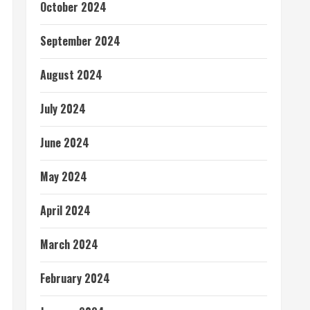
October 2024
September 2024
August 2024
July 2024
June 2024
May 2024
April 2024
March 2024
February 2024