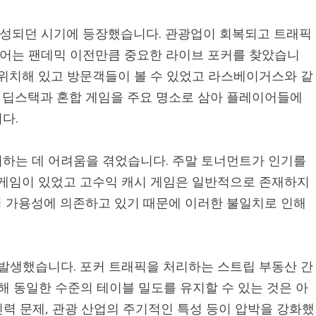
성되던 시기에 등장했습니다. 관광업이 회복되고 트래픽
어는 팬데믹 이전만큼 중요한 라이브 포커를 찾았습니
 위치해 있고 방문객들이 볼 수 있었고 라스베이거스와 같
 딥스택과 혼합 게임을 주요 명소로 삼아 플레이어들에
다.
지하는 데 어려움을 겪었습니다. 주말 토너먼트가 인기를
 게임이 있었고 고수익 캐시 게임은 일반적으로 존재하지
임 가용성에 의존하고 있기 때문에 이러한 불일치로 인해
 발생했습니다. 포커 트래픽을 처리하는 스트립 부동산 간
해 동일한 수준의 테이블 밀도를 유지할 수 있는 것은 아
 인력 문제, 관광 산업의 주기적인 특성 등이 압박을 강화했