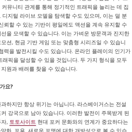
, 커뮤니티 관계를 통해 정기적인 트래픽을 늘리는 데 집
 디지털 라이브 모델을 탐색할 수도 있으며, 이는 덜 분
 신뢰할 수 있는 기반이 평일에도 액션을 계속 유지할 수
선을 모색할 수 있습니다. 이는 가벼운 방문객과 진지한
모션, 현금 기반 게임 또는 맞춤형 시리즈일 수 있습니
 협력을 발전시킬 수도 있습니다. 온라인 플레이의 인기가
트래픽을 달성할 수 있을 것입니다. 두 가지 형식을 모두
지원과 배려를 찾을 수 있습니다.
가요?
불과하지만 항상 위기는 아닙니다. 라스베이거스는 전설
커 강국으로 남아 있습니다. 이러한 발전이 주목받게 된
투자,
토토사이트
현대 포커 문화와의 연계가 중요하다는
양화, 포용, 새로운 포맷에 대한 개방성으로 볼 수 있습