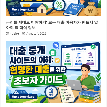
Uncategorized
금리를 제대로 이해하기: 모든 대출 이용자가 반드시 알
아야 할 핵심 정보
nubko
August 4, 2026
Uncategorized