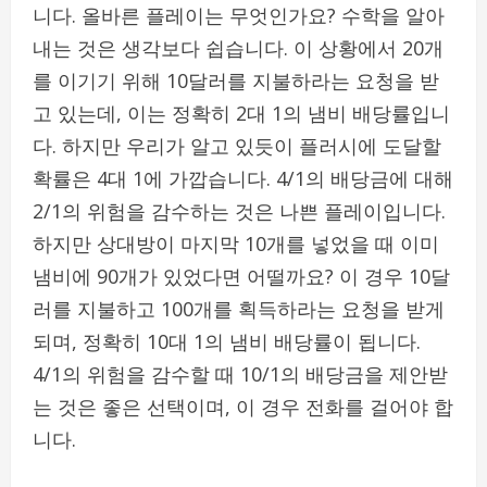
니다. 올바른 플레이는 무엇인가요? 수학을 알아
내는 것은 생각보다 쉽습니다. 이 상황에서 20개
를 이기기 위해 10달러를 지불하라는 요청을 받
고 있는데, 이는 정확히 2대 1의 냄비 배당률입니
다. 하지만 우리가 알고 있듯이 플러시에 도달할
확률은 4대 1에 가깝습니다. 4/1의 배당금에 대해
2/1의 위험을 감수하는 것은 나쁜 플레이입니다.
하지만 상대방이 마지막 10개를 넣었을 때 이미
냄비에 90개가 있었다면 어떨까요? 이 경우 10달
러를 지불하고 100개를 획득하라는 요청을 받게
되며, 정확히 10대 1의 냄비 배당률이 됩니다.
4/1의 위험을 감수할 때 10/1의 배당금을 제안받
는 것은 좋은 선택이며, 이 경우 전화를 걸어야 합
니다.