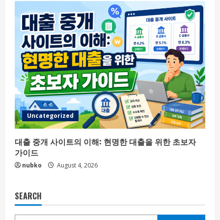
Uncategorized
대출 중개 사이트의 이해: 현명한 대출을 위한 초보자
가이드
nubko
August 4, 2026
SEARCH