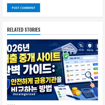
RELATED STORIES
Uncategorized