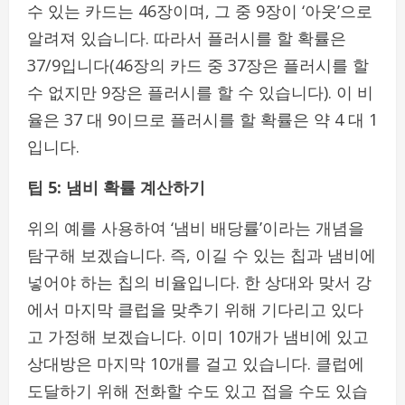
수 있는 카드는 46장이며, 그 중 9장이 ‘아웃’으로
알려져 있습니다. 따라서 플러시를 할 확률은
37/9입니다(46장의 카드 중 37장은 플러시를 할
수 없지만 9장은 플러시를 할 수 있습니다). 이 비
율은 37 대 9이므로 플러시를 할 확률은 약 4 대 1
입니다.
팁 5: 냄비 확률 계산하기
위의 예를 사용하여 ‘냄비 배당률’이라는 개념을
탐구해 보겠습니다. 즉, 이길 수 있는 칩과 냄비에
넣어야 하는 칩의 비율입니다. 한 상대와 맞서 강
에서 마지막 클럽을 맞추기 위해 기다리고 있다
고 가정해 보겠습니다. 이미 10개가 냄비에 있고
상대방은 마지막 10개를 걸고 있습니다. 클럽에
도달하기 위해 전화할 수도 있고 접을 수도 있습