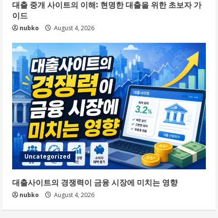
대출 중개 사이트의 이해: 현명한 대출을 위한 초보자 가
이드
nubko
August 4, 2026
Uncategorized
대출사이트의 경쟁력이 금융 시장에 미치는 영향
nubko
August 4, 2026