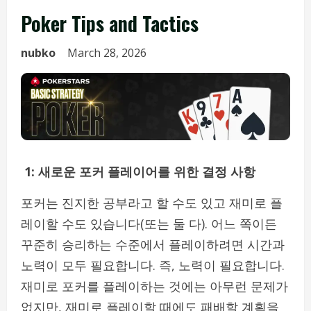
Poker Tips and Tactics
nubko
March 28, 2026
1: 새로운 포커 플레이어를 위한 결정 사항
포커는 진지한 공부라고 할 수도 있고 재미로 플
레이할 수도 있습니다(또는 둘 다). 어느 쪽이든
꾸준히 승리하는 수준에서 플레이하려면 시간과
노력이 모두 필요합니다. 즉, 노력이 필요합니다.
재미로 포커를 플레이하는 것에는 아무런 문제가
없지만, 재미로 플레이할 때에도 패배할 계획을