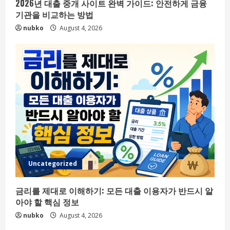
2026년 대출 중개 사이트 완벽 가이드: 안전하게 금융
기관을 비교하는 방법
nubko
August 4, 2026
Uncategorized
금리를 제대로 이해하기: 모든 대출 이용자가 반드시 알
아야 할 핵심 정보
nubko
August 4, 2026