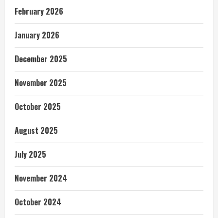
February 2026
January 2026
December 2025
November 2025
October 2025
August 2025
July 2025
November 2024
October 2024