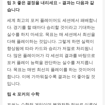
팁 3: 좋은 결정을 내리세요 – 결과는 다음과 같
습니다
세계 최고의 포커 플레이어도 세션에서 패배합니
다. 경기를 할 때마다 승리할 것이라고 기대하는
실수를 하지 마세요. 목표는 매 세션에서 최선을
다해 플레이하는 것입니다. 그렇게 하면 실력이
향상됨에 따라 카드와 승리가 저절로 처리됩니
다. 많은 플레이어가 각 세션의 결과를 바탕으로
포커 플레이 능력을 판단하는 실수를 저지릅니
다. 목표는 매번 최선의 플레이를 하는 것이어야
합니다. 이에 가까워질수록 결과는 더 좋아질 것
입니다.
팁 4: 포커의 수학
포커는 수학적 게임이며 불완전한 정보로 이루어