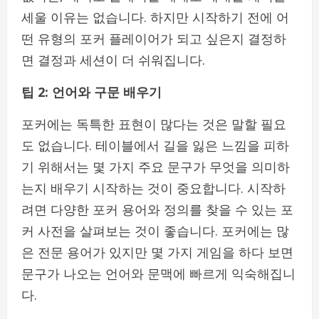
세울 이유는 없습니다. 하지만 시작하기 전에 어
떤 유형의 포커 플레이어가 되고 싶은지 결정하
면 결정과 세션이 더 쉬워집니다.
팁 2: 언어와 구문 배우기
포커에는 독특한 표현이 많다는 것은 말할 필요
도 없습니다. 테이블에서 길을 잃은 느낌을 피하
기 위해서는 몇 가지 주요 문구가 무엇을 의미하
는지 배우기 시작하는 것이 중요합니다. 시작하
려면 다양한 포커 용어와 정의를 찾을 수 있는 포
커 사전을 살펴보는 것이 좋습니다. 포커에는 많
은 전문 용어가 있지만 몇 가지 게임을 하다 보면
문구가 나오는 언어와 문맥에 빠르게 익숙해집니
다.