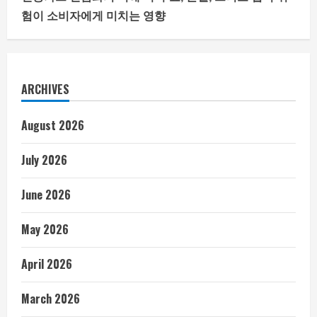
험이 소비자에게 미치는 영향
ARCHIVES
August 2026
July 2026
June 2026
May 2026
April 2026
March 2026