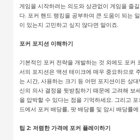
게임을 시작하려는 의도와 상관없이 게임을 즐길
다. 포커 핸드 랭킹을 공부하여 큰 도움이 되는 
이 있는지 고민하고 싶지 않다면 말이죠.
포커 포지션 이해하기
기본적인 포커 전략을 개발하는 것 외에도 포커 
서의 포지션은 액션 테이크에 매우 중요하므로 주
는 시간, 사용하는 크기 등 어떤 포지션이든 상대
신의 의사 결정을 뒷받침하기 때문에 고려해 보세
을 압박할 수 있다는 점을 기억하세요. 그리고 
드에서 포커 배당률, 팟 배당률 및 암시 배당률에
팁 2: 저렴한 가격에 포커 플레이하기