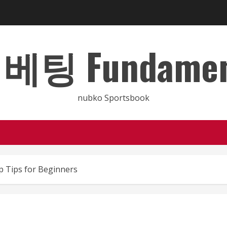
 Fundamental
nubko Sportsbook
p Tips for Beginners