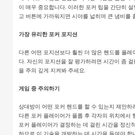
이 매우 중요합니다. 이러한 포커 팁을 간단히 
고 버튼에 가까워지면 시야를 넓히며 큰 냄비를 
가장 유리한 포커 포지션
다른 어떤 포지션보다 훨씬 더 많은 핸드를 플레
다. 자신의 포지션을 잘 평가하려면 시간이 좀 걸
을 주의 깊게 지켜봐 주세요.
게임 중 주의하기
상대방이 어떤 포커 핸드를 할 수 있는지 제안하
다른 포커 플레이어가 플롭 후 각자의 위치에서
포커 플레이어가 결정하는 데 걸린 시간을 정신적
하므로 이 기술을 개발하는 데 시간을 들여야 합