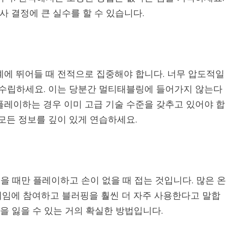
 결정에 큰 실수를 할 수 있습니다.
계에 뛰어들 때 전적으로 집중해야 합니다. 너무 압도적일
 수립하세요. 이는 당분간 멀티태블링에 들어가지 않는다
플레이하는 경우 이미 고급 기술 수준을 갖추고 있어야 합
모든 정보를 깊이 있게 연습하세요.
있을 때만 플레이하고 손이 없을 때 접는 것입니다. 많은 온
게임에 참여하고 블러핑을 훨씬 더 자주 사용한다고 말합
돈을 잃을 수 있는 거의 확실한 방법입니다.