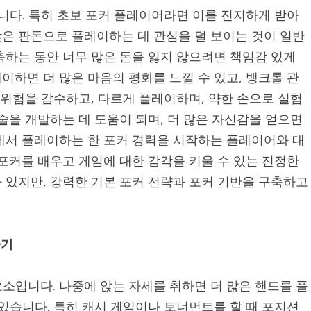
습니다. 특히 초보 포커 플레이어라면 이를 진지하게 받아
은 판돈으로 플레이하는 데 관심을 덜 보이는 것이 일반
축하는 동안 너무 많은 돈을 잃지 않으려면 책임감 있게
이하면 더 많은 마음의 평화를 느낄 수 있고, 뱅크롤 관
 위험을 감수하고, 다르게 플레이하며, 약한 손으로 실험
술을 개발하는 데 도움이 되며, 더 많은 자신감을 얻으면
에서 플레이하는 한 포커 경력을 시작하는 플레이어와 대
 포커를 배우고 게임에 대한 감각을 키울 수 있는 진정한
 있지만, 강력한 기본 포커 전략과 포커 기반을 구축하고
하기
소입니다. 나중에 앉는 자세를 취하면 더 많은 핸드를 플
 있습니다. 특히 캐시 게임이나 토너먼트를 할 때 포지션