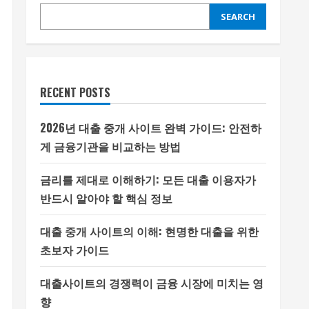
SEARCH
RECENT POSTS
2026년 대출 중개 사이트 완벽 가이드: 안전하
게 금융기관을 비교하는 방법
금리를 제대로 이해하기: 모든 대출 이용자가
반드시 알아야 할 핵심 정보
대출 중개 사이트의 이해: 현명한 대출을 위한
초보자 가이드
대출사이트의 경쟁력이 금융 시장에 미치는 영
향