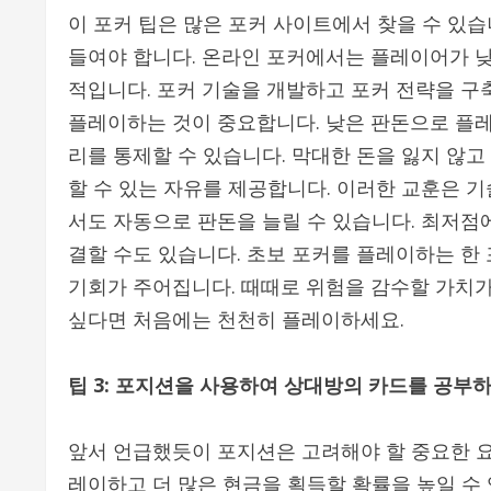
이 포커 팁은 많은 포커 사이트에서 찾을 수 있
들여야 합니다. 온라인 포커에서는 플레이어가 낮
적입니다. 포커 기술을 개발하고 포커 전략을 구
플레이하는 것이 중요합니다. 낮은 판돈으로 플레
리를 통제할 수 있습니다. 막대한 돈을 잃지 않고
할 수 있는 자유를 제공합니다. 이러한 교훈은 기
서도 자동으로 판돈을 늘릴 수 있습니다. 최저점
결할 수도 있습니다. 초보 포커를 플레이하는 한
기회가 주어집니다. 때때로 위험을 감수할 가치가
싶다면 처음에는 천천히 플레이하세요.
팁 3: 포지션을 사용하여 상대방의 카드를 공부
앞서 언급했듯이 포지션은 고려해야 할 중요한 요
레이하고 더 많은 현금을 획득할 확률을 높일 수