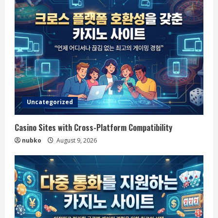
Uncategorized
Casino Sites with Cross-Platform Compatibility
nubko
August 9, 2026