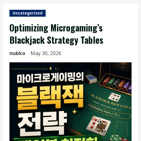
Uncategorized
Optimizing Microgaming’s
Blackjack Strategy Tables
nubko
May 30, 2026