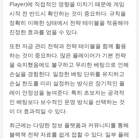
Player)에 직접적인 영향을 미치기 때문에 게임
시작 전 반드시 확인하는 것이 중요하다. 규칙을
정확히 이해한 상태에서 전략 테이블을 적용해야
진정한 효과를 얻을 수 있다.
또한 자금 관리 전략과 전략 테이블을 함께 활용
하는 것이 중요하다. 많은 플레이어가 기본 전략
을 숙지했음에도 불구하고 무리한 베팅으로 인해
손실을 경험한다. 일정한 베팅 단위를 유지하고
손실 한도를 미리 설정하는 방식은 장기적인 플
레이 안정성을 높여준다. 특히 초보자는 공격적
인 베팅보다 보수적인 운영 방식을 선택하는 것
이 더 효과적일 수 있다.
최근에는 다양한 정보 플랫폼과 커뮤니티를 통해
블랙잭 전략 자료를 쉽게 접할 수 있다. 일부 플레