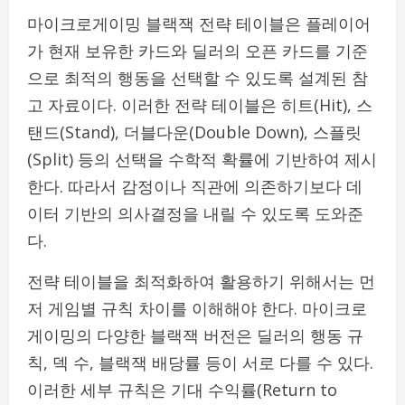
마이크로게이밍 블랙잭 전략 테이블은 플레이어
가 현재 보유한 카드와 딜러의 오픈 카드를 기준
으로 최적의 행동을 선택할 수 있도록 설계된 참
고 자료이다. 이러한 전략 테이블은 히트(Hit), 스
탠드(Stand), 더블다운(Double Down), 스플릿
(Split) 등의 선택을 수학적 확률에 기반하여 제시
한다. 따라서 감정이나 직관에 의존하기보다 데
이터 기반의 의사결정을 내릴 수 있도록 도와준
다.
전략 테이블을 최적화하여 활용하기 위해서는 먼
저 게임별 규칙 차이를 이해해야 한다. 마이크로
게이밍의 다양한 블랙잭 버전은 딜러의 행동 규
칙, 덱 수, 블랙잭 배당률 등이 서로 다를 수 있다.
이러한 세부 규칙은 기대 수익률(Return to