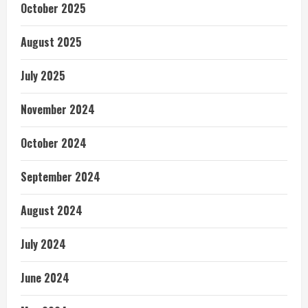
October 2025
August 2025
July 2025
November 2024
October 2024
September 2024
August 2024
July 2024
June 2024