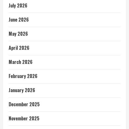
July 2026
June 2026
May 2026
April 2026
March 2026
February 2026
January 2026
December 2025
November 2025