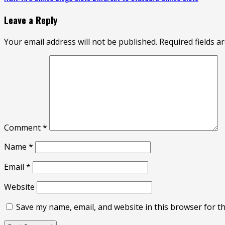
Leave a Reply
Your email address will not be published.
Required fields 
Comment
*
Name
*
Email
*
Website
Save my name, email, and website in this browser for t