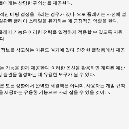
자들에게는 상당한 편의성을 제공한다.
적인 베팅 결정을 내리는 경우가 있다. 오토 플레이는 사전에 설
 일관된 플레이 스타일을 유지하는 데 긍정적인 역할을 한다.
 플레이 기능은 이러한 전략을 일정하게 적용할 수 있도록 지원
다.
 정보를 참고하는 이유도 여기에 있다. 안전한 플랫폼에서 제공
있는 기능을 함께 제공한다. 이러한 옵션을 활용하면 계획된 예산
 습관을 형성하는 데 유용한 도구가 될 수 있다.
물론 모든 상황에서 완벽한 해결책은 아니며, 사용자는 게임 규칙
 제공하는 유용한 기능으로 자리 잡을 수 있을 것이다.