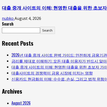
대출 중개 사이트의 이해: 현명한 대출을 위한 초보
nubko
August 4, 2026
Search
Search
Recent Posts
2026년 대출 중개 사이트 완벽 가이드: 안전하게 금융기
금리를 제대로 이해하기: 모든 대출 이용자가 반드시 알아
대출 중개 사이트의 이해: 현명한 대출을 위한 초보자 가
대출사이트의 경쟁력이 금융 시장에 미치는 영향
신용카드 현금화의 이해: 수수료, 손실, 그리고 법적 위
Archives
August 2026