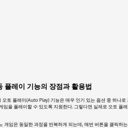
동 플레이 기능의 장점과 활용법
 플레이(Auto Play) 기능은 매우 인기 있는 옵션 중 하나로
게임을 플레이할 수 있도록 지원한다. 그렇다면 실제로 오토 플레
노 게임은 동일한 과정을 반복하게 되는데, 매번 버튼을 클릭하는