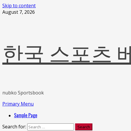
Skip to content
August 7, 2026
한국 스포츠 베팅 F
nubko Sportsbook
Primary Menu
Sample Page
Search for: