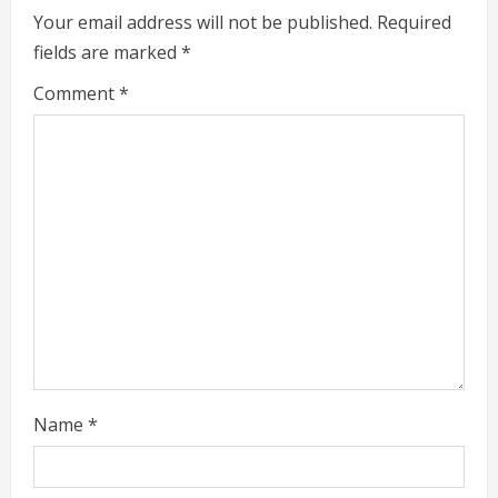
e
Your email address will not be published.
Required
fields are marked
*
R
Comment
*
e
a
d
i
n
g
Name
*