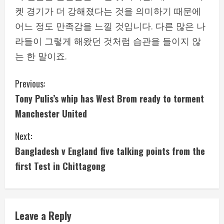
켓 경기가 더 강해졌다는 것을 의미하기 때문에
어느 정도 만족감을 느낄 것입니다. 다른 많은 나
라들이 그렇게 해왔던 것처럼 습관을 들이지 않
는 한 말이죠.
C
Previous:
Tony Pulis’s whip has West Brom ready to torment
o
Manchester United
n
Next:
t
Bangladesh v England five talking points from the
i
first Test in Chittagong
n
u
Leave a Reply