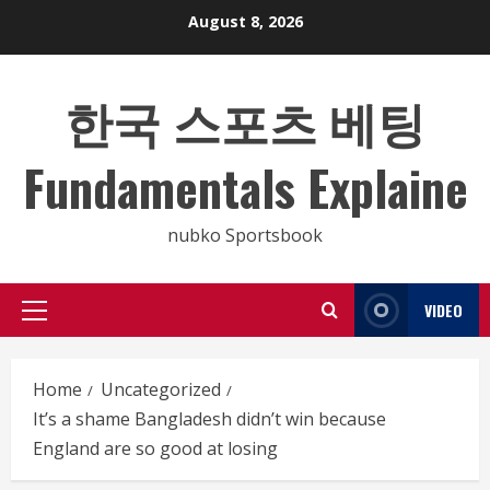
Skip
August 8, 2026
to
content
한국 스포츠 베팅
Fundamentals Explaine
nubko Sportsbook
VIDEO
Primary
Menu
Home
Uncategorized
It’s a shame Bangladesh didn’t win because
England are so good at losing