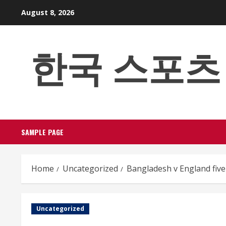
Skip
August 8, 2026
to
content
한국 스포츠 베팅
SAMPLE PAGE
Home
Uncategorized
Bangladesh v England five 
Uncategorized