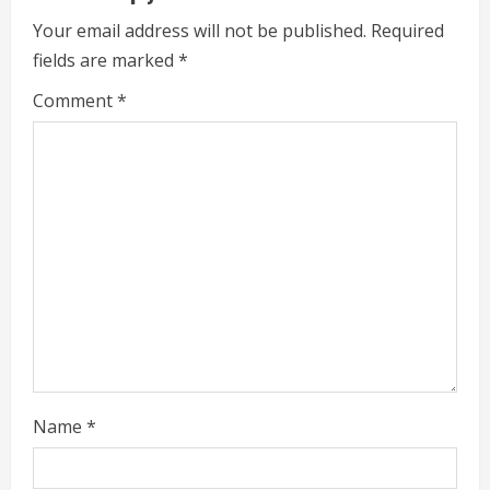
e
Your email address will not be published.
Required
fields are marked
*
R
Comment
*
e
a
d
i
n
g
Name
*