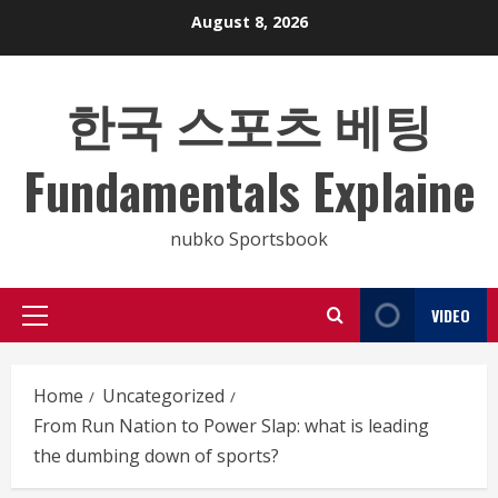
Skip
August 8, 2026
to
content
한국 스포츠 베팅
Fundamentals Explaine
nubko Sportsbook
VIDEO
Primary
Menu
Home
Uncategorized
From Run Nation to Power Slap: what is leading
the dumbing down of sports?