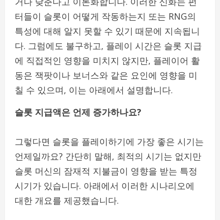
거나 낮춘다고 이론화합니다. 이러한 신화는 펀
터들이 슬롯이 어떻게 작동하는지 또는 RNG의
특성에 대해 알지 못할 수 있기 때문에 지속됩니
다. 그럼에도 불구하고, 플레이 시간은 슬롯 지급
에 직접적인 영향을 미치지 않지만, 플레이어 활
동은 잭팟이나 보너스와 같은 요인에 영향을 미
칠 수 있으며, 이는 아래에서 설명합니다.
슬롯 지급액은 언제 증가하나요?
그렇다면 슬롯을 플레이하기에 가장 좋은 시기는
언제일까요? 간단히 말해, 최적의 시기는 없지만
슬롯 머신의 잠재적 지불금이 영향을 받는 특정
시기가 있습니다. 아래에서 이러한 시나리오에
대한 개요를 제공했습니다.