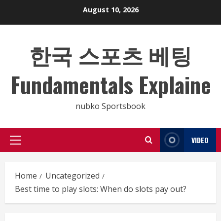
Skip
August 10, 2026
to
content
한국 스포츠 베팅
Fundamentals Explaine
nubko Sportsbook
VIDEO
Primary
Menu
Home
Uncategorized
Best time to play slots: When do slots pay out?