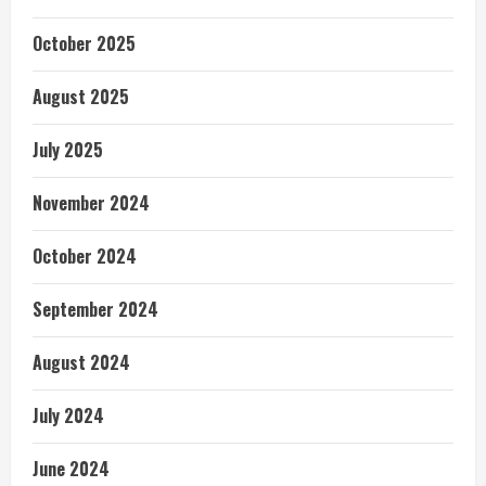
October 2025
August 2025
July 2025
November 2024
October 2024
September 2024
August 2024
July 2024
June 2024