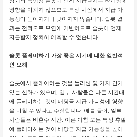
성기의 특성상 슬롯이 언제 지급될지는 타이밍에
영향을 미치지 않으므로 특정 시점에서 지급 가
능성이 높아지거나 낮아지지 않습니다. 슬롯 결
과는 전적으로 우연에 기반하므로 슬롯이 언제
지급할지 정확히 예측할 수 없습니다.
슬롯 플레이하기 가장 좋은 시기에 대한 일반적
인 오해
슬롯에서 플레이하는 것을 둘러싼 몇 가지 인기
있는 신화가 있으며, 일부 사람들은 다른 시간대
에 플레이하는 것이 배당금 지급 가능성에 영향
을 미칠 수 있다고 주장합니다. 예를 들어, 일부
사람들은 비혼수 시간, 이른 아침 또는 특정 휴일
에 플레이하는 것이 배당금 지급 가능성을 높이