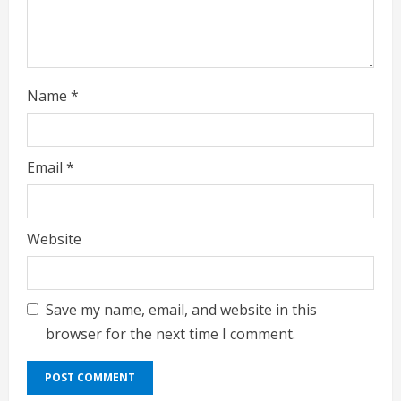
g
Name
*
Email
*
Website
Save my name, email, and website in this
browser for the next time I comment.