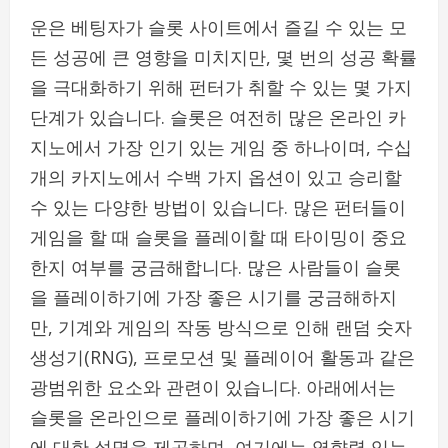
운은 베팅자가 슬롯 사이트에서 즐길 수 있는 모
든 성공에 큰 영향을 미치지만, 몇 번의 성공 확률
을 극대화하기 위해 펀터가 취할 수 있는 몇 가지
단계가 있습니다. 슬롯은 여전히 많은 온라인 카
지노에서 가장 인기 있는 게임 중 하나이며, 수십
개의 카지노에서 수백 가지 옵션이 있고 승리할
수 있는 다양한 방법이 있습니다. 많은 펀터들이
게임을 할 때 슬롯을 플레이할 때 타이밍이 중요
한지 여부를 궁금해합니다. 많은 사람들이 슬롯
을 플레이하기에 가장 좋은 시기를 궁금해하지
만, 기계와 게임의 작동 방식으로 인해 랜덤 숫자
생성기(RNG), 프로모션 및 플레이어 활동과 같은
광범위한 요소와 관련이 있습니다. 아래에서는
슬롯을 온라인으로 플레이하기에 가장 좋은 시기
에 대한 설명을 제공하며, 여기에는 영향력 있는