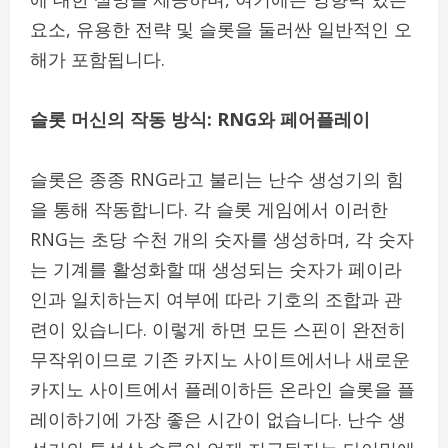
요소, 유용한 전략 및 슬롯을 둘러싼 일반적인 오
해가 포함됩니다.
슬롯 머신의 작동 방식: RNG와 페어플레이
슬롯은 종종 RNG라고 불리는 난수 생성기의 힘
을 통해 작동합니다. 각 슬롯 게임에서 이러한
RNG는 초당 수천 개의 숫자를 생성하며, 각 숫자
는 기계를 활성화할 때 생성되는 숫자가 페이라
인과 일치하는지 여부에 따라 기호의 조합과 관
련이 있습니다. 이렇게 하면 모든 스핀이 완전히
무작위이므로 기존 카지노 사이트에서나 새로운
카지노 사이트에서 플레이하든 온라인 슬롯을 플
레이하기에 가장 좋은 시간이 없습니다. 난수 생