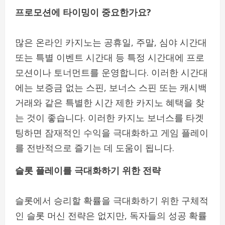
프로모션에 타이밍이 중요한가요?
많은 온라인 카지노는 공휴일, 주말, 심야 시간대
또는 특별 이벤트 시간대 등 특정 시간대에 프로
모션이나 토너먼트를 운영합니다. 이러한 시간대
에는 보증금 없는 스핀, 보너스 스핀 또는 캐시백
거래와 같은 특별한 시간 제한 카지노 혜택을 찾
는 것이 좋습니다. 이러한 카지노 보너스를 타겟
팅하면 잠재적인 수익을 극대화하고 게임 플레이
를 전반적으로 즐기는 데 도움이 됩니다.
슬롯 플레이를 극대화하기 위한 전략
슬롯에서 승리할 확률을 극대화하기 위한 구체적
인 슬롯 머신 전략은 없지만, 독자들의 성공 확률