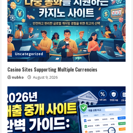
Uncategorized
Casino Sites Supporting Multiple Currencies
nubko
August 9, 2026