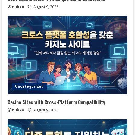
nubko
August 9, 2026
Uncategorized
Casino Sites with Cross-Platform Compatibility
nubko
August 9, 2026