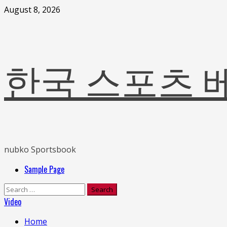
Skip
August 8, 2026
to
content
한국 스포츠 베팅 F
nubko Sportsbook
Primary
Sample Page
Menu
Search
for:
Video
Home