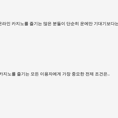
라인 카지노를 즐기는 많은 분들이 단순히 운에만 기대기보다는, 
카지노를 즐기는 모든 이용자에게 가장 중요한 전제 조건은...