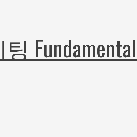
undamentals E