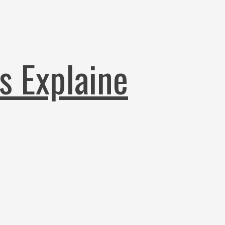
xplaine