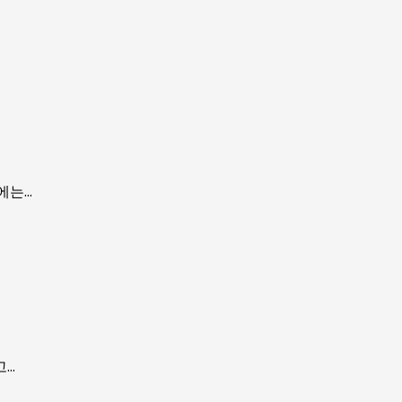
...
..