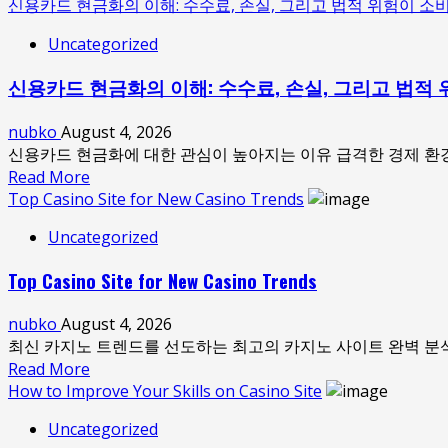
more
용
신용카드 현금화의 이해: 수수료, 손실, 그리고 법적 위험이 
의
교
about
자
이
하
Uncategorized
대
가
해:
는
출
반
현
방
신용카드 현금화의 이해: 수수료, 손실, 그리고 법적
사
드
명
법
이
시
한
nubko
August 4, 2026
트
알
대
신용카드 현금화에 대한 관심이 높아지는 이유 급격한 경제 환경
의
아
출
Read
Read More
경
야
more
을
Top Casino Site for New Casino Trends
쟁
할
about
위
력
핵
Uncategorized
신
한
이
심
용
초
금
Top Casino Site for New Casino Trends
정
카
보
융
보
드
자
nubko
August 4, 2026
시
현
가
최신 카지노 트렌드를 선도하는 최고의 카지노 사이트 완벽 분석
장
금
이
Read
Read More
에
화
드
more
How to Improve Your Skills on Casino Site
미
의
about
치
이
Uncategorized
Top
는