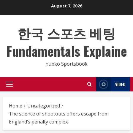
Skip
August 7, 2026
to
content
한국 스포츠 베팅
Fundamentals Explaine
nubko Sportsbook
VIDEO
Primary
Menu
Home
Uncategorized
The science of shootouts offers escape from
England’s penalty complex