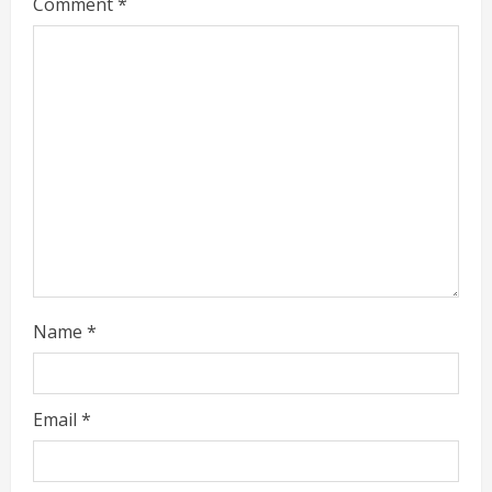
Comment
*
e
a
d
i
n
g
Name
*
Email
*