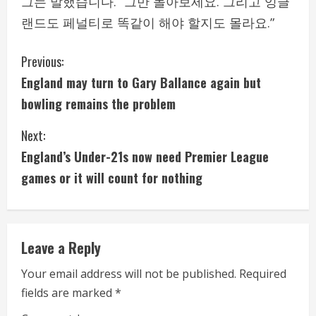
그는 말했습니다. “그만 돌아보세요. 그리고 잉글
랜드도 페널티로 똑같이 해야 할지도 몰라요.”
C
Previous:
England may turn to Gary Ballance again but
o
bowling remains the problem
n
Next:
t
England’s Under-21s now need Premier League
i
games or it will count for nothing
n
u
Leave a Reply
e
Your email address will not be published.
Required
fields are marked
*
R