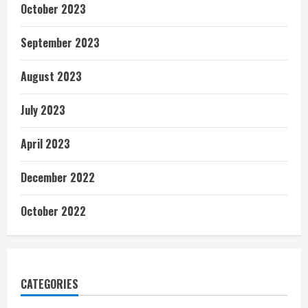
October 2023
September 2023
August 2023
July 2023
April 2023
December 2022
October 2022
CATEGORIES