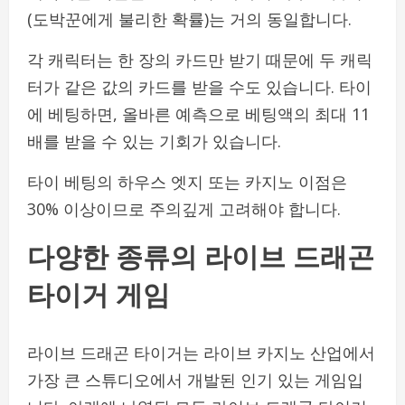
(도박꾼에게 불리한 확률)는 거의 동일합니다.
각 캐릭터는 한 장의 카드만 받기 때문에 두 캐릭
터가 같은 값의 카드를 받을 수도 있습니다. 타이
에 베팅하면, 올바른 예측으로 베팅액의 최대 11
배를 받을 수 있는 기회가 있습니다.
타이 베팅의 하우스 엣지 또는 카지노 이점은
30% 이상이므로 주의깊게 고려해야 합니다.
다양한 종류의 라이브 드래곤
타이거 게임
라이브 드래곤 타이거는 라이브 카지노 산업에서
가장 큰 스튜디오에서 개발된 인기 있는 게임입