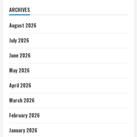
ARCHIVES
August 2026
July 2026
June 2026
May 2026
April 2026
March 2026
February 2026
January 2026