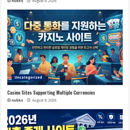
nubko
August 9, 2026
Uncategorized
Casino Sites Supporting Multiple Currencies
nubko
August 9, 2026