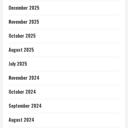
December 2025
November 2025
October 2025
August 2025
July 2025
November 2024
October 2024
September 2024
August 2024