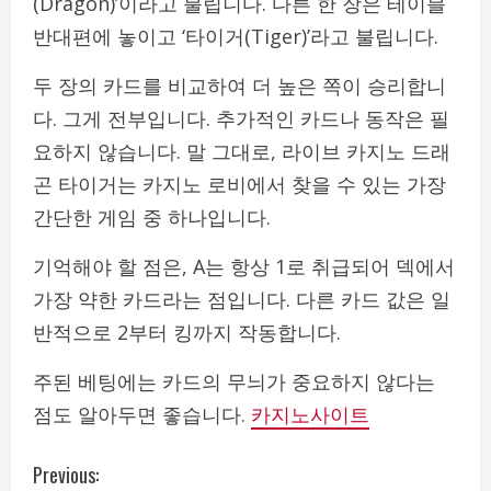
(Dragon)’이라고 불립니다. 다른 한 장은 테이블
반대편에 놓이고 ‘타이거(Tiger)’라고 불립니다.
두 장의 카드를 비교하여 더 높은 쪽이 승리합니
다. 그게 전부입니다. 추가적인 카드나 동작은 필
요하지 않습니다. 말 그대로, 라이브 카지노 드래
곤 타이거는 카지노 로비에서 찾을 수 있는 가장
간단한 게임 중 하나입니다.
기억해야 할 점은, A는 항상 1로 취급되어 덱에서
가장 약한 카드라는 점입니다. 다른 카드 값은 일
반적으로 2부터 킹까지 작동합니다.
주된 베팅에는 카드의 무늬가 중요하지 않다는
점도 알아두면 좋습니다.
카지노사이트
C
Previous: