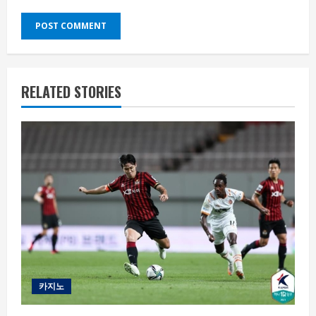
RELATED STORIES
카지노