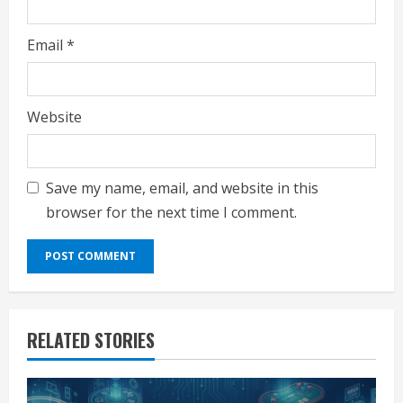
Email
*
Website
Save my name, email, and website in this
browser for the next time I comment.
RELATED STORIES