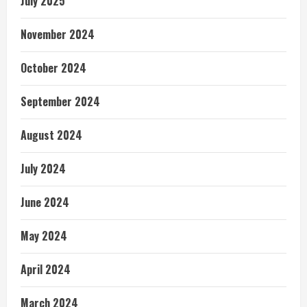
July 2025
November 2024
October 2024
September 2024
August 2024
July 2024
June 2024
May 2024
April 2024
March 2024