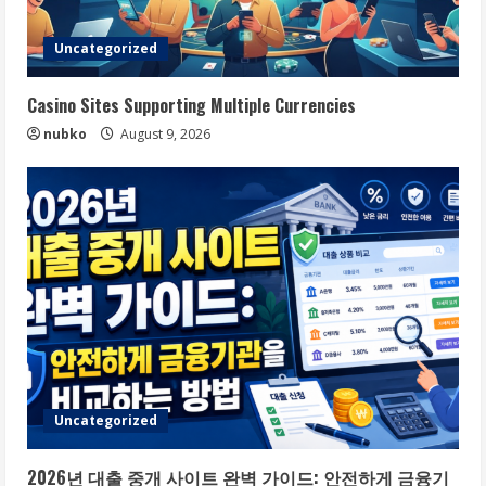
Uncategorized
Casino Sites Supporting Multiple Currencies
nubko
August 9, 2026
Uncategorized
2026년 대출 중개 사이트 완벽 가이드: 안전하게 금융기