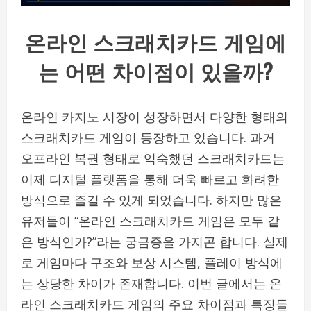
온라인 스크래치카드 게임에
는 어떤 차이점이 있을까?
온라인 카지노 시장이 성장하면서 다양한 형태의
스크래치카드 게임이 등장하고 있습니다. 과거
오프라인 복권 형태로 익숙했던 스크래치카드는
이제 디지털 플랫폼을 통해 더욱 빠르고 화려한
방식으로 즐길 수 있게 되었습니다. 하지만 많은
유저들이 “온라인 스크래치카드 게임은 모두 같
은 방식인가?”라는 궁금증을 가지곤 합니다. 실제
로 게임마다 구조와 보상 시스템, 플레이 방식에
는 상당한 차이가 존재합니다. 이번 글에서는 온
라인 스크래치카드 게임의 주요 차이점과 특징들