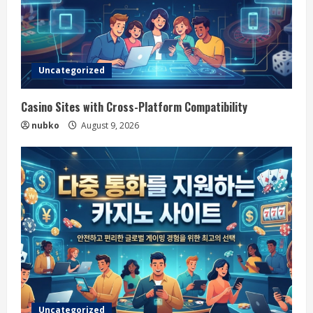
Uncategorized
Casino Sites with Cross-Platform Compatibility
nubko
August 9, 2026
Uncategorized