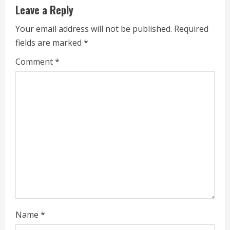
Leave a Reply
u
Your email address will not be published.
Required
e
fields are marked
*
R
Comment
*
e
a
d
i
n
g
Name
*