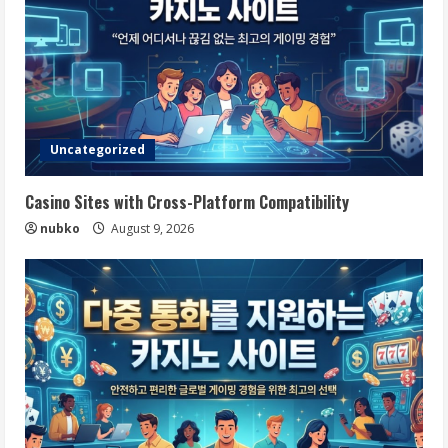
Uncategorized
Casino Sites with Cross-Platform Compatibility
nubko
August 9, 2026