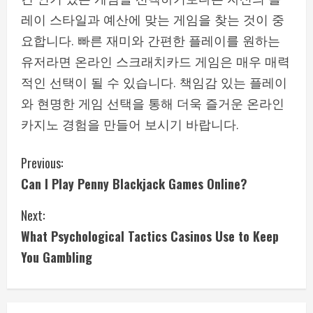
레이 스타일과 예산에 맞는 게임을 찾는 것이 중
요합니다. 빠른 재미와 간편한 플레이를 원하는
유저라면 온라인 스크래치카드 게임은 매우 매력
적인 선택이 될 수 있습니다. 책임감 있는 플레이
와 현명한 게임 선택을 통해 더욱 즐거운 온라인
카지노 경험을 만들어 보시기 바랍니다.
C
Previous:
Can I Play Penny Blackjack Games Online?
o
Next:
n
What Psychological Tactics Casinos Use to Keep
t
You Gambling
i
n