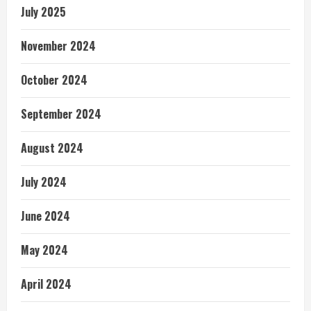
July 2025
November 2024
October 2024
September 2024
August 2024
July 2024
June 2024
May 2024
April 2024