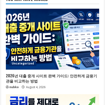
Uncategorized
2026년 대출 중개 사이트 완벽 가이드: 안전하게 금융기
관을 비교하는 방법
nubko
August 4, 2026