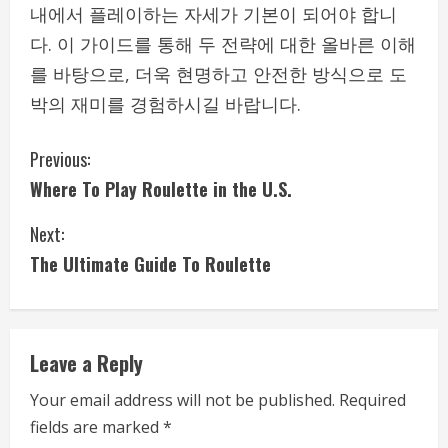
내에서 플레이하는 자세가 기본이 되어야 합니
다. 이 가이드를 통해 두 전략에 대한 올바른 이해
를 바탕으로, 더욱 현명하고 안전한 방식으로 도
박의 재미를 경험하시길 바랍니다.
C
Previous:
Where To Play Roulette in the U.S.
o
Next:
n
The Ultimate Guide To Roulette
t
i
Leave a Reply
n
Your email address will not be published.
Required
u
fields are marked
*