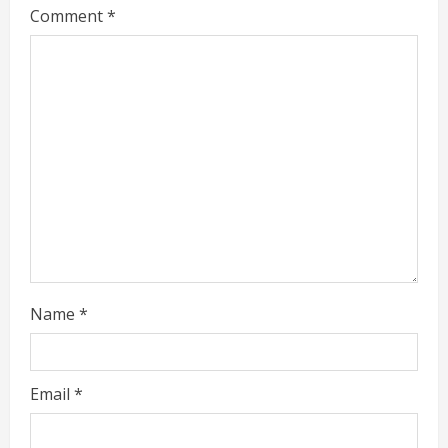
e
Comment
*
R
e
a
d
i
n
g
Name
*
Email
*