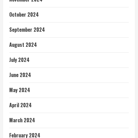
October 2024
September 2024
August 2024
July 2024
June 2024
May 2024
April 2024
March 2024
February 2024