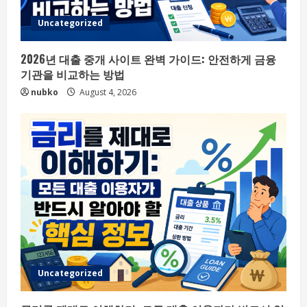
Uncategorized
2026년 대출 중개 사이트 완벽 가이드: 안전하게 금융
기관을 비교하는 방법
nubko
August 4, 2026
Uncategorized