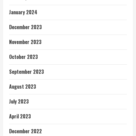
January 2024
December 2023
November 2023
October 2023
September 2023
August 2023
July 2023
April 2023
December 2022