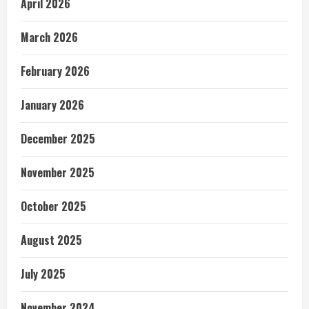
April 2026
March 2026
February 2026
January 2026
December 2025
November 2025
October 2025
August 2025
July 2025
November 2024