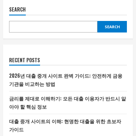
SEARCH
SEARCH
RECENT POSTS
2026년 대출 중개 사이트 완벽 가이드: 안전하게 금융
기관을 비교하는 방법
금리를 제대로 이해하기: 모든 대출 이용자가 반드시 알
아야 할 핵심 정보
대출 중개 사이트의 이해: 현명한 대출을 위한 초보자
가이드