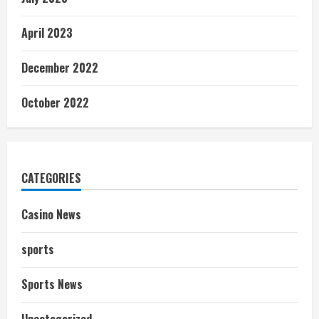
April 2023
December 2022
October 2022
CATEGORIES
Casino News
sports
Sports News