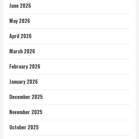
June 2026
May 2026
April 2026
March 2026
February 2026
January 2026
December 2025
November 2025
October 2025