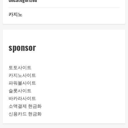
Uncategorized
카지노
sponsor
토토사이트
카지노사이트
파워볼사이트
슬롯사이트
바카라사이트
소액결제 현금화
신용카드 현금화