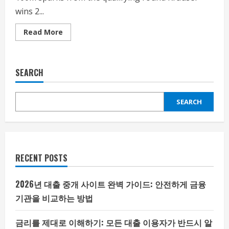
wins 2...
Read
Read More
more
about
The
Krauser
Wins
SEARCH
World
Athletics
Men’s
Shot
SEARCH
Put
RECENT POSTS
2026년 대출 중개 사이트 완벽 가이드: 안전하게 금융
기관을 비교하는 방법
금리를 제대로 이해하기: 모든 대출 이용자가 반드시 알