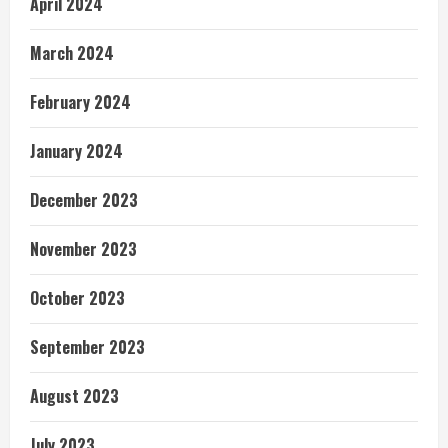
April 2024
March 2024
February 2024
January 2024
December 2023
November 2023
October 2023
September 2023
August 2023
July 2023