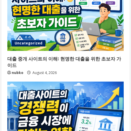
Uncategorized
대출 중개 사이트의 이해: 현명한 대출을 위한 초보자 가
이드
nubko
August 4, 2026