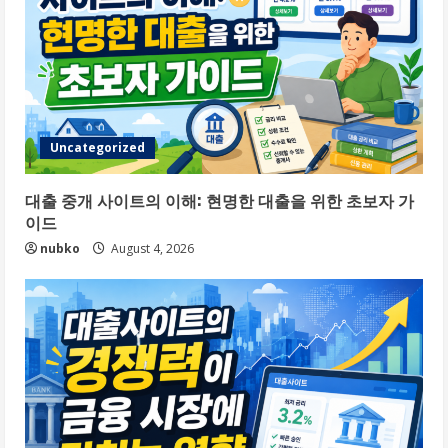
Uncategorized
대출 중개 사이트의 이해: 현명한 대출을 위한 초보자 가
이드
nubko
August 4, 2026