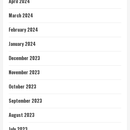
April 2024
March 2024
February 2024
January 2024
December 2023
November 2023
October 2023
September 2023
August 2023
July 2023