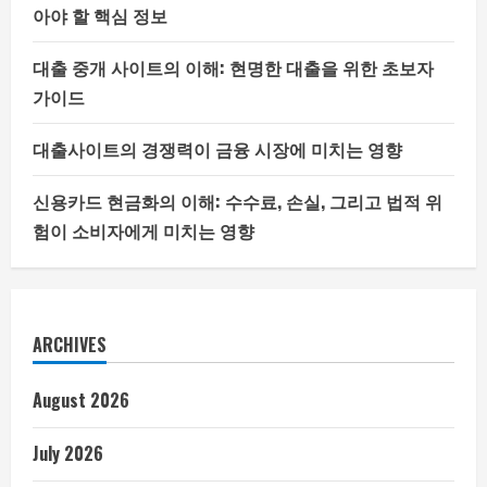
아야 할 핵심 정보
대출 중개 사이트의 이해: 현명한 대출을 위한 초보자
가이드
대출사이트의 경쟁력이 금융 시장에 미치는 영향
신용카드 현금화의 이해: 수수료, 손실, 그리고 법적 위
험이 소비자에게 미치는 영향
ARCHIVES
August 2026
July 2026