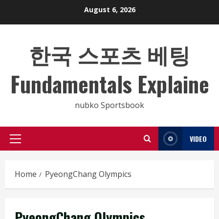
Skip
August 6, 2026
to
content
한국 스포츠 베팅
Fundamentals Explaine
nubko Sportsbook
VIDEO
Primary
Menu
Home
PyeongChang Olympics
PyeongChang Olympics