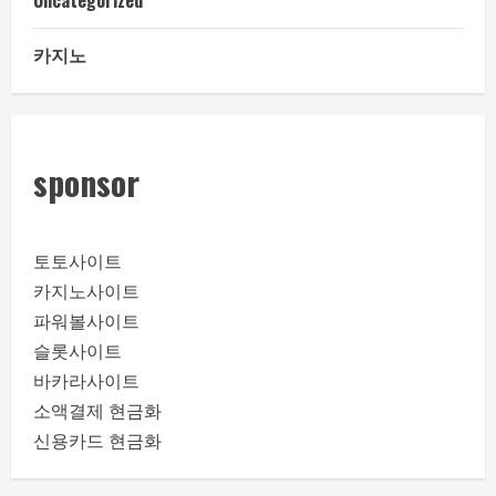
Uncategorized
카지노
sponsor
토토사이트
카지노사이트
파워볼사이트
슬롯사이트
바카라사이트
소액결제 현금화
신용카드 현금화