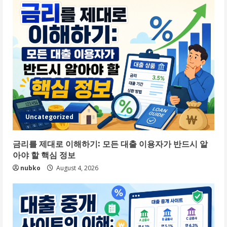
Uncategorized
금리를 제대로 이해하기: 모든 대출 이용자가 반드시 알
아야 할 핵심 정보
nubko
August 4, 2026