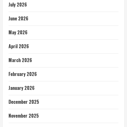
July 2026
June 2026
May 2026
April 2026
March 2026
February 2026
January 2026
December 2025
November 2025