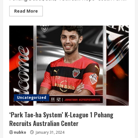
Read
Read More
more
about
Coach
Park
Tae-
ha,
was
Disappointed
in
his
Pohang
Debut
Uncategorized
‘Park Tae-ha System’ K-League 1 Pohang
Recruits Australian Center
nubko
January 31, 2024