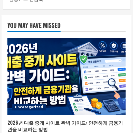
YOU MAY HAVE MISSED
Uncategorized
2026년 대출 중개 사이트 완벽 가이드: 안전하게 금융기
관을 비교하는 방법