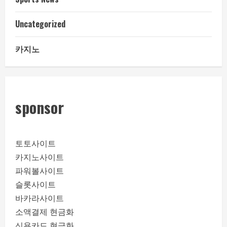
Uncategorized
카지노
sponsor
토토사이트
카지노사이트
파워볼사이트
슬롯사이트
바카라사이트
소액결제 현금화
신용카드 현금화