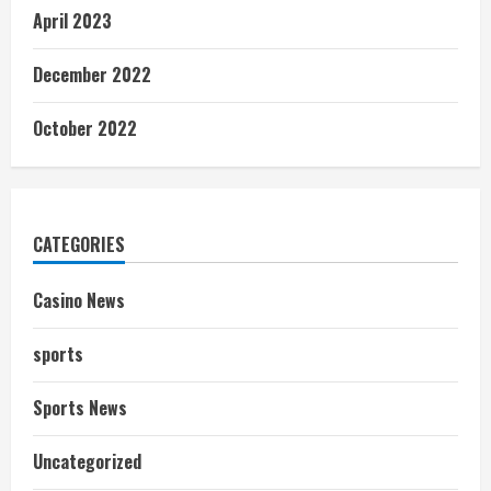
April 2023
December 2022
October 2022
CATEGORIES
Casino News
sports
Sports News
Uncategorized