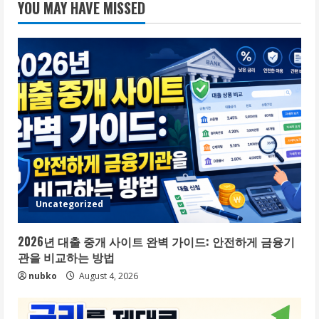
YOU MAY HAVE MISSED
Uncategorized
2026년 대출 중개 사이트 완벽 가이드: 안전하게 금융기
관을 비교하는 방법
nubko
August 4, 2026