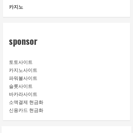
카지노
sponsor
토토사이트
카지노사이트
파워볼사이트
슬롯사이트
바카라사이트
소액결제 현금화
신용카드 현금화