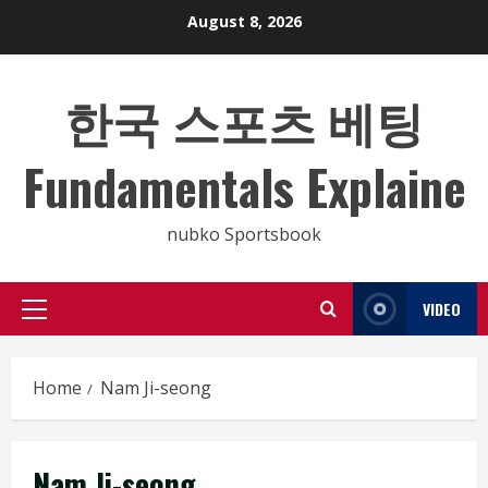
Skip
August 8, 2026
to
content
한국 스포츠 베팅
Fundamentals Explaine
nubko Sportsbook
VIDEO
Primary
Menu
Home
Nam Ji-seong
Nam Ji-seong