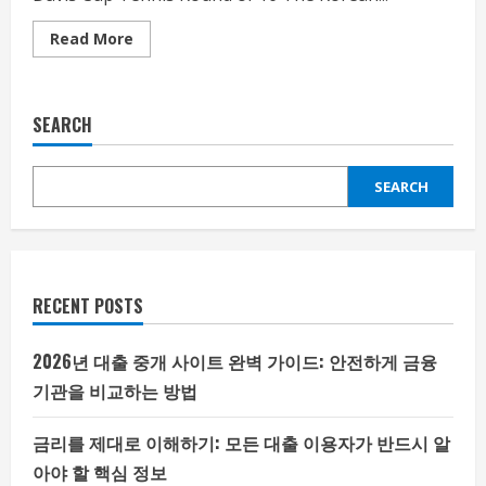
Read
Read More
more
about
The
Korea
Loses
SEARCH
to
Canada
and
Fails
SEARCH
to
Advance
to
Davis
Cup
Tennis
RECENT POSTS
2026년 대출 중개 사이트 완벽 가이드: 안전하게 금융
기관을 비교하는 방법
금리를 제대로 이해하기: 모든 대출 이용자가 반드시 알
아야 할 핵심 정보