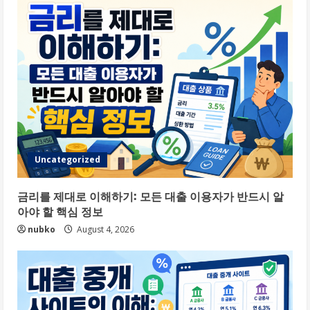
Uncategorized
금리를 제대로 이해하기: 모든 대출 이용자가 반드시 알
아야 할 핵심 정보
nubko
August 4, 2026