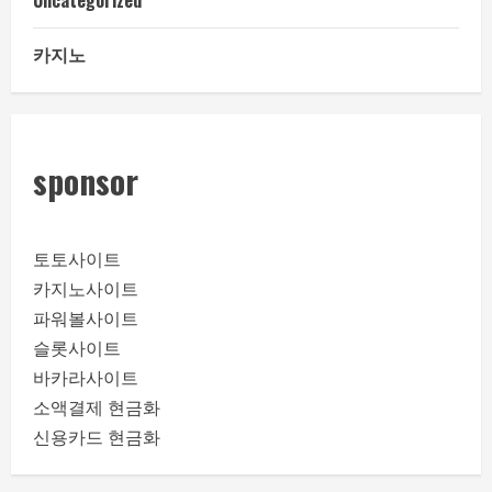
Uncategorized
카지노
sponsor
토토사이트
카지노사이트
파워볼사이트
슬롯사이트
바카라사이트
소액결제 현금화
신용카드 현금화