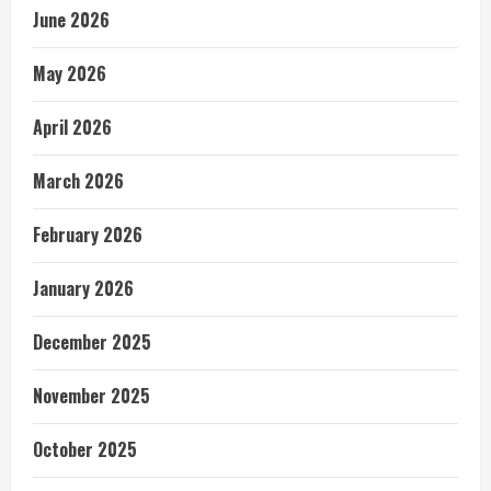
June 2026
May 2026
April 2026
March 2026
February 2026
January 2026
December 2025
November 2025
October 2025