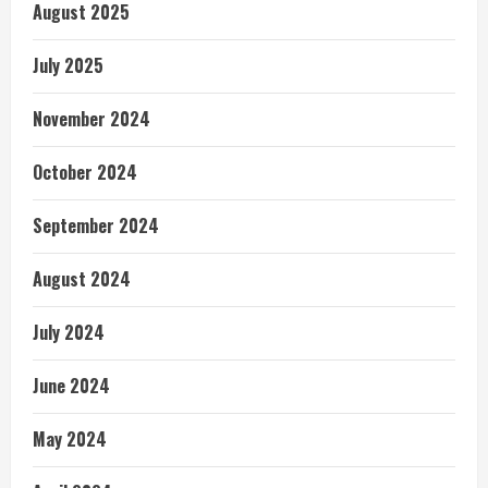
August 2025
July 2025
November 2024
October 2024
September 2024
August 2024
July 2024
June 2024
May 2024