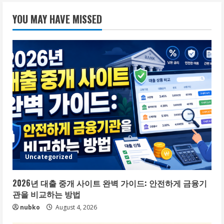
YOU MAY HAVE MISSED
Uncategorized
2026년 대출 중개 사이트 완벽 가이드: 안전하게 금융기
관을 비교하는 방법
nubko
August 4, 2026