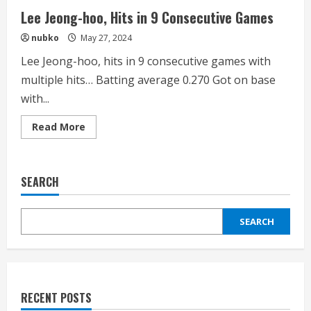
Lee Jeong-hoo, Hits in 9 Consecutive Games
nubko
May 27, 2024
Lee Jeong-hoo, hits in 9 consecutive games with
multiple hits… Batting average 0.270 Got on base
with...
Read
Read More
more
about
Lee
Jeong-
hoo,
SEARCH
Hits
in
9
Consecutive
SEARCH
Games
RECENT POSTS