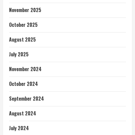
November 2025
October 2025
August 2025
July 2025
November 2024
October 2024
September 2024
August 2024
July 2024