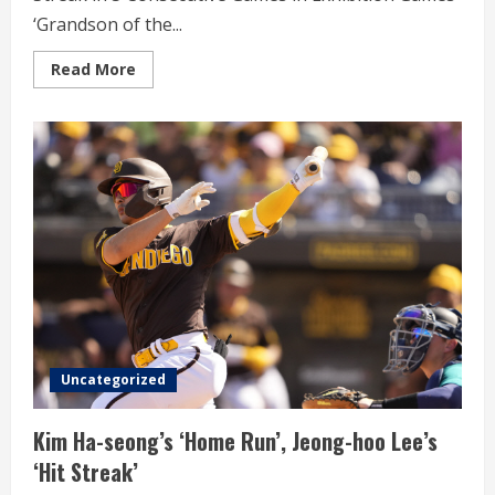
‘Grandson of the...
Read
Read More
more
about
Lee
Jeong-
hoo’s
Hitting
Streak
in
5
Consecutive
Games
Uncategorized
Kim Ha-seong’s ‘Home Run’, Jeong-hoo Lee’s
‘Hit Streak’