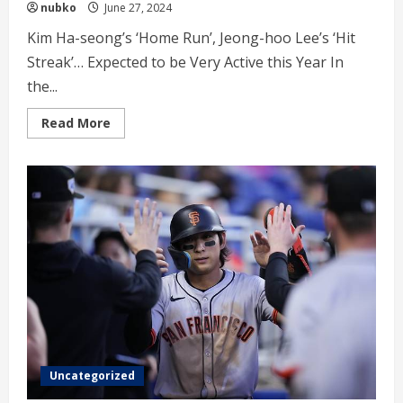
nubko
June 27, 2024
Kim Ha-seong’s ‘Home Run’, Jeong-hoo Lee’s ‘Hit
Streak’… Expected to be Very Active this Year In
the...
Read
Read More
more
about
Kim
Ha-
seong’s
‘Home
Run’,
Jeong-
hoo
Lee’s
‘Hit
Streak’
Uncategorized