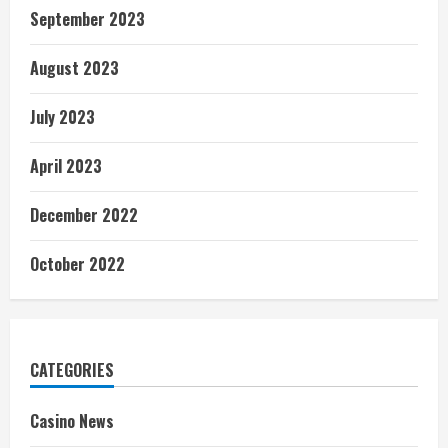
September 2023
August 2023
July 2023
April 2023
December 2022
October 2022
CATEGORIES
Casino News