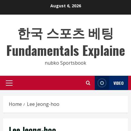
Skip
August 6, 2026
to
content
한국 스포츠 베팅
Fundamentals Explaine
nubko Sportsbook
VIDEO
Primary
Menu
Home
Lee Jeong-hoo
Lee Jeong-hoo