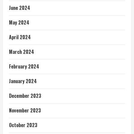
June 2024
May 2024
April 2024
March 2024
February 2024
January 2024
December 2023
November 2023
October 2023