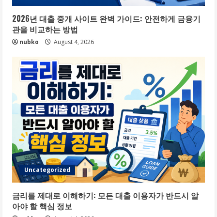
2026년 대출 중개 사이트 완벽 가이드: 안전하게 금융기
관을 비교하는 방법
nubko
August 4, 2026
Uncategorized
금리를 제대로 이해하기: 모든 대출 이용자가 반드시 알
아야 할 핵심 정보