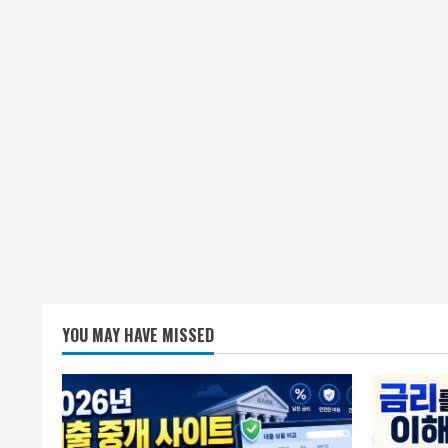
YOU MAY HAVE MISSED