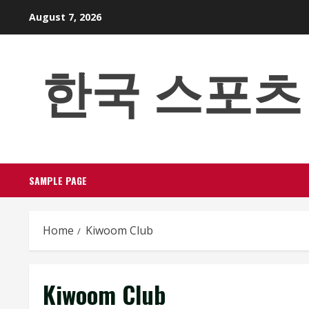
Skip
August 7, 2026
to
content
한국 스포츠 베팅
SAMPLE PAGE
Home
Kiwoom Club
Kiwoom Club