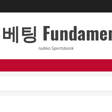
 Fundamental
nubko Sportsbook