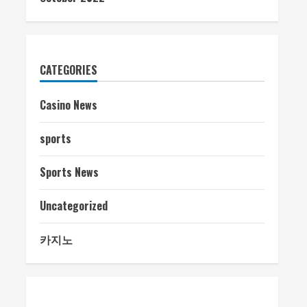
CATEGORIES
Casino News
sports
Sports News
Uncategorized
카지노