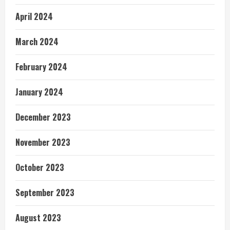
April 2024
March 2024
February 2024
January 2024
December 2023
November 2023
October 2023
September 2023
August 2023