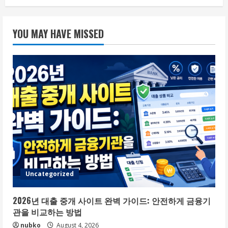
YOU MAY HAVE MISSED
Uncategorized
2026년 대출 중개 사이트 완벽 가이드: 안전하게 금융기
관을 비교하는 방법
nubko
August 4, 2026