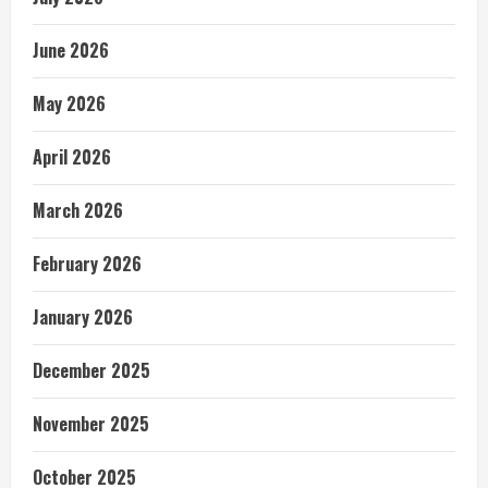
June 2026
May 2026
April 2026
March 2026
February 2026
January 2026
December 2025
November 2025
October 2025