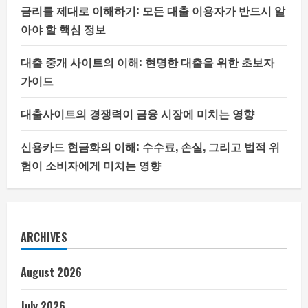
table’
금리를 제대로 이해하기: 모든 대출 이용자가 반드시 알
아야 할 핵심 정보
대출 중개 사이트의 이해: 현명한 대출을 위한 초보자
가이드
대출사이트의 경쟁력이 금융 시장에 미치는 영향
신용카드 현금화의 이해: 수수료, 손실, 그리고 법적 위
험이 소비자에게 미치는 영향
ARCHIVES
August 2026
July 2026