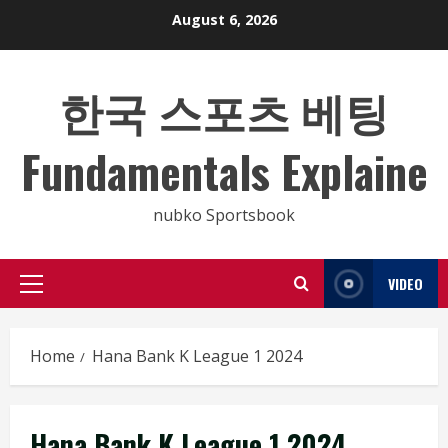
Skip
August 6, 2026
to
content
한국 스포츠 베팅
Fundamentals Explaine
nubko Sportsbook
VIDEO
Primary
Menu
Home
Hana Bank K League 1 2024
Hana Bank K League 1 2024