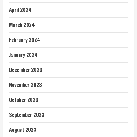
April 2024
March 2024
February 2024
January 2024
December 2023
November 2023
October 2023
September 2023
August 2023