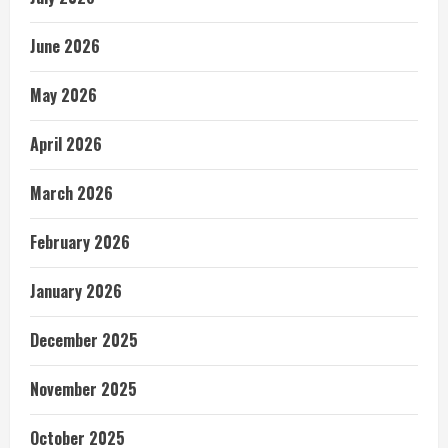
June 2026
May 2026
April 2026
March 2026
February 2026
January 2026
December 2025
November 2025
October 2025