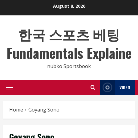
Skip
August 8, 2026
to
content
한국 스포츠 베팅
Fundamentals Explaine
nubko Sportsbook
VIDEO
Primary
Menu
Home
Goyang Sono
Goyang Sono