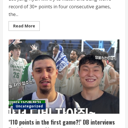
record of 30+ points in four consecutive games,
the...
Read
Read More
more
about
‘3G
consecutive
30+
and
949
points’
Lee
Jung-
hyun,
Cho
Sung-
won
and
Seo
Jang-
hoon
summoned?
Uncategorized
‘110 points in the first game?!’ DB interviews