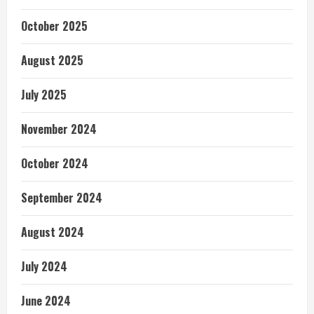
October 2025
August 2025
July 2025
November 2024
October 2024
September 2024
August 2024
July 2024
June 2024