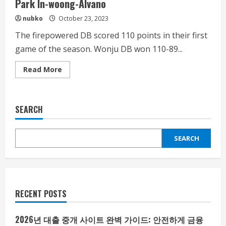
Park In-woong-Alvano
nubko
October 23, 2023
The firepowered DB scored 110 points in their first
game of the season. Wonju DB won 110-89...
Read
Read More
more
about
‘110
points
in
SEARCH
the
first
game?!’
DB
SEARCH
interviews
Park
In-
woong-
Alvano
RECENT POSTS
2026년 대출 중개 사이트 완벽 가이드: 안전하게 금융