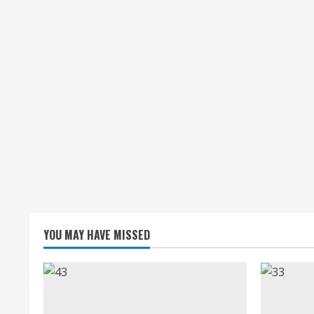
YOU MAY HAVE MISSED