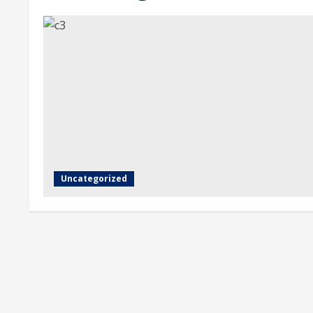
Uncategorized