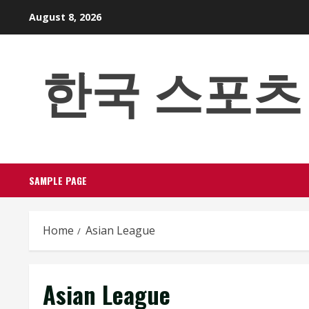
Skip
August 8, 2026
to
content
한국 스포츠 베팅
SAMPLE PAGE
Home
Asian League
Asian League