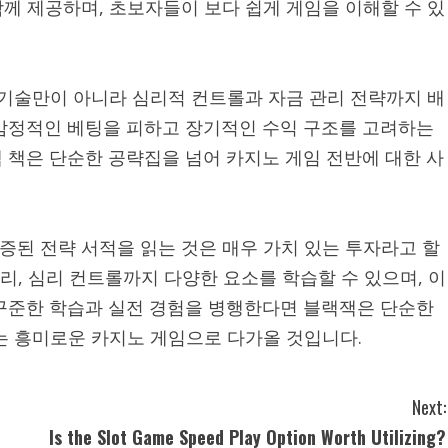
께 제공하며, 초보자들이 보다 쉽게 게임을 이해할 수 있
 기술만이 아니라 심리적 컨트롤과 자금 관리 전략까지 배
 감정적인 베팅을 피하고 장기적인 수익 구조를 고려하는
 책은 단순한 공략집을 넘어 카지노 게임 전반에 대한 사
된 전략 서적을 읽는 것은 매우 가치 있는 투자라고 할
관리, 심리 컨트롤까지 다양한 요소를 학습할 수 있으며, 이
 꾸준한 학습과 실전 경험을 병행한다면 블랙잭은 단순한
는 흥미로운 카지노 게임으로 다가올 것입니다.
Next:
Is the Slot Game Speed Play Option Worth Utilizing?