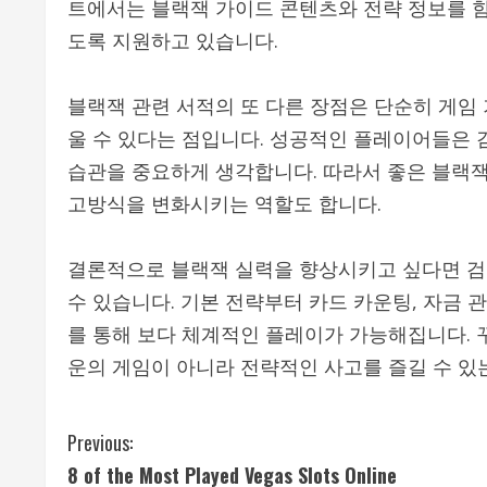
트에서는 블랙잭 가이드 콘텐츠와 전략 정보를 함
도록 지원하고 있습니다.
블랙잭 관련 서적의 또 다른 장점은 단순히 게임
울 수 있다는 점입니다. 성공적인 플레이어들은
습관을 중요하게 생각합니다. 따라서 좋은 블랙잭
고방식을 변화시키는 역할도 합니다.
결론적으로 블랙잭 실력을 향상시키고 싶다면 검증
수 있습니다. 기본 전략부터 카드 카운팅, 자금 
를 통해 보다 체계적인 플레이가 가능해집니다.
운의 게임이 아니라 전략적인 사고를 즐길 수 있
C
Previous:
8 of the Most Played Vegas Slots Online