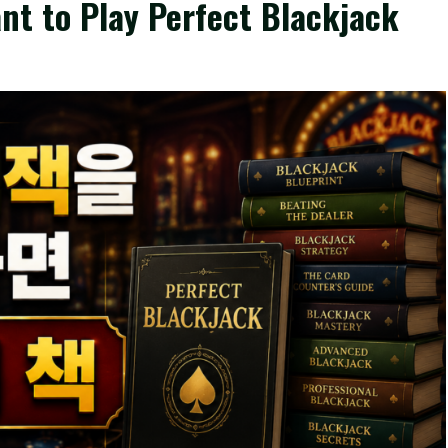
nt to Play Perfect Blackjack