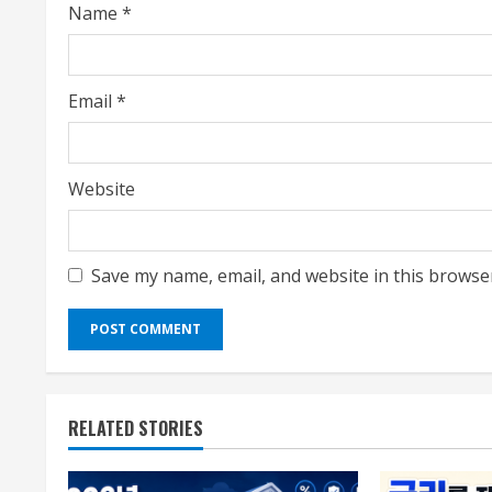
i
Name
*
n
g
Email
*
Website
Save my name, email, and website in this browse
RELATED STORIES