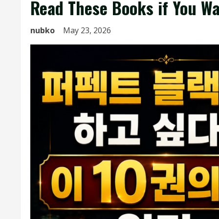
Read These Books if You Wa
nubko
May 23, 2026