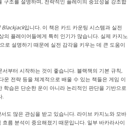
률 구조를 설명하며, 전략적인 플레이의 중요성을 강조합
 Blackjack
입니다. 이 책은 카드 카운팅 시스템과 실전
이상의 플레이어들에게 특히 인기가 많습니다. 실제 카지노
으로 설명하기 때문에 실전 감각을 키우는 데 큰 도움이
문서부터 시작하는 것이 좋습니다. 블랙잭의 기본 규칙,
운 전략 등을 체계적으로 배울 수 있는 책들은 게임 이
한 학습은 단순한 운이 아니라 논리적인 판단을 기반으로
.
서도 많은 관심을 받고 있습니다. 라이브 카지노와 모바
임 흐름 분석이 중요해졌기 때문입니다. 일부 바카라사이