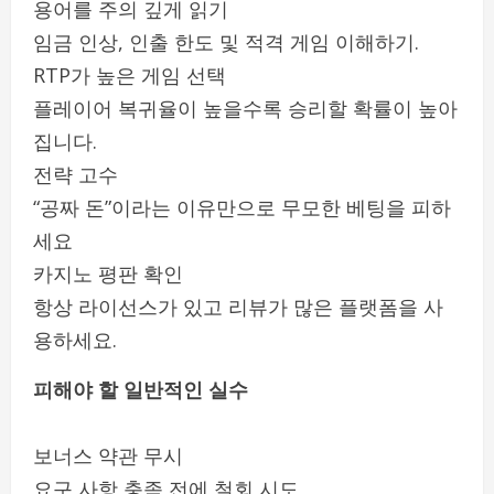
용어를 주의 깊게 읽기
임금 인상, 인출 한도 및 적격 게임 이해하기.
RTP가 높은 게임 선택
플레이어 복귀율이 높을수록 승리할 확률이 높아
집니다.
전략 고수
“공짜 돈”이라는 이유만으로 무모한 베팅을 피하
세요
카지노 평판 확인
항상 라이선스가 있고 리뷰가 많은 플랫폼을 사
용하세요.
피해야 할 일반적인 실수
보너스 약관 무시
요구 사항 충족 전에 철회 시도