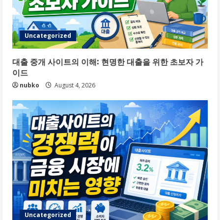
Uncategorized
대출 중개 사이트의 이해: 현명한 대출을 위한 초보자 가
이드
nubko
August 4, 2026
Uncategorized