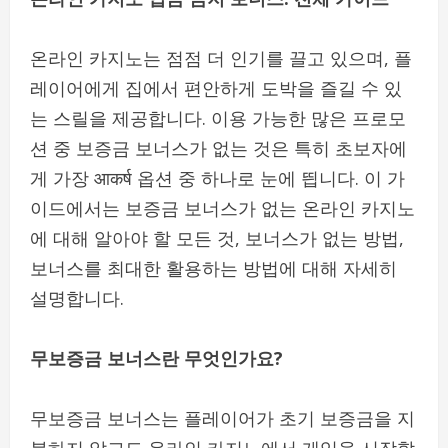
온라인 카지노는 점점 더 인기를 끌고 있으며, 플
레이어에게 집에서 편안하게 도박을 즐길 수 있
는 스릴을 제공합니다. 이용 가능한 많은 프로모
션 중 보증금 보너스가 없는 것은 특히 초보자에
게 가장 आकर्ष 옵션 중 하나로 눈에 띕니다. 이 가
이드에서는 보증금 보너스가 없는 온라인 카지노
에 대해 알아야 할 모든 것, 보너스가 없는 방법,
보너스를 최대한 활용하는 방법에 대해 자세히
설명합니다.
무보증금 보너스란 무엇인가요?
무보증금 보너스는 플레이어가 초기 보증금을 지