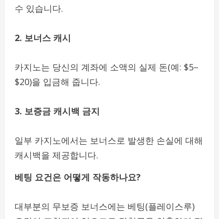
수 있습니다.
2. 보너스 캐시
카지노는 당신의 계좌에 소액의 실제 돈(예: $5–
$20)을 입금해 줍니다.
3. 보증금 캐시백 금지
일부 카지노에서는 보너스로 발생한 손실에 대해
캐시백을 제공합니다.
베팅 요건은 어떻게 작동하나요?
대부분의 무보증 보너스에는 베팅(플레이스루)