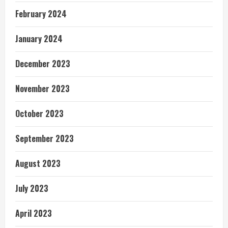
February 2024
January 2024
December 2023
November 2023
October 2023
September 2023
August 2023
July 2023
April 2023