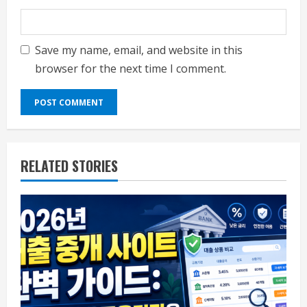
Save my name, email, and website in this
browser for the next time I comment.
RELATED STORIES