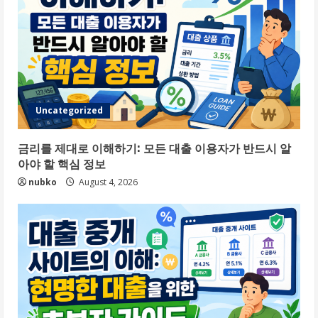
Uncategorized
금리를 제대로 이해하기: 모든 대출 이용자가 반드시 알
아야 할 핵심 정보
nubko
August 4, 2026