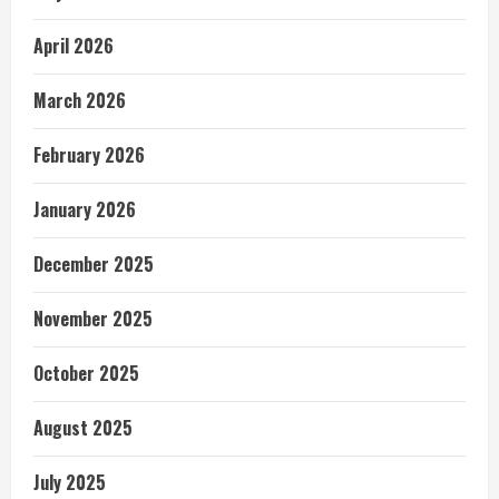
April 2026
March 2026
February 2026
January 2026
December 2025
November 2025
October 2025
August 2025
July 2025