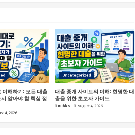
zed
Uncategorized
 이해하기: 모든 대출
대출 중개 사이트의 이해: 현명한 대
시 알아야 할 핵심 정
출을 위한 초보자 가이드
nubko
August 4, 2026
st 4, 2026