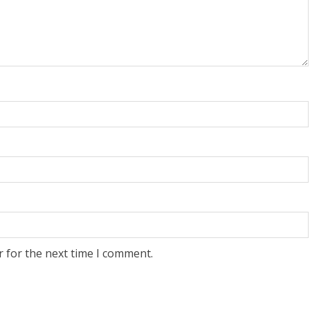
r for the next time I comment.