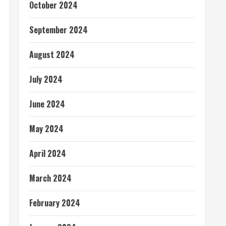
October 2024
September 2024
August 2024
July 2024
June 2024
May 2024
April 2024
March 2024
February 2024