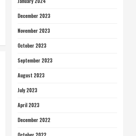
January 2024
December 2023
November 2023
October 2023
September 2023
August 2023
July 2023
April 2023
December 2022
October 2022