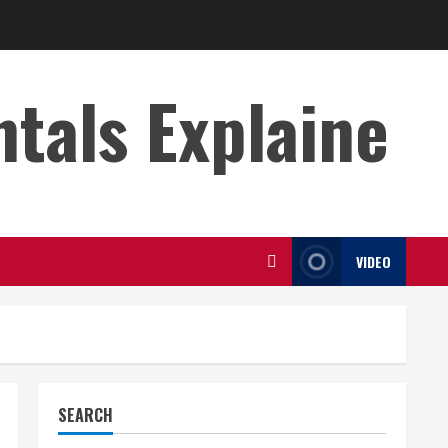
s Explaine
VIDEO
SEARCH