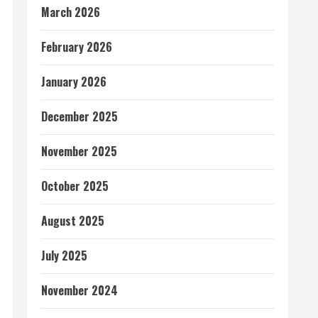
March 2026
February 2026
January 2026
December 2025
November 2025
October 2025
August 2025
July 2025
November 2024