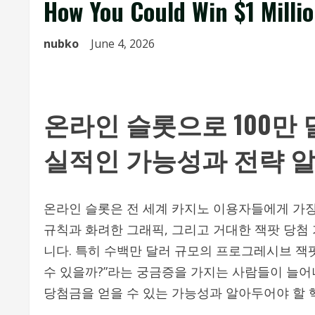
How You Could Win $1 Millio
nubko
June 4, 2026
온라인 슬롯으로 100만 
실적인 가능성과 전략 
온라인 슬롯은 전 세계 카지노 이용자들에게 가장
규칙과 화려한 그래픽, 그리고 거대한 잭팟 당첨
니다. 특히 수백만 달러 규모의 프로그레시브 잭
수 있을까?”라는 궁금증을 가지는 사람들이 늘어
당첨금을 얻을 수 있는 가능성과 알아두어야 할 