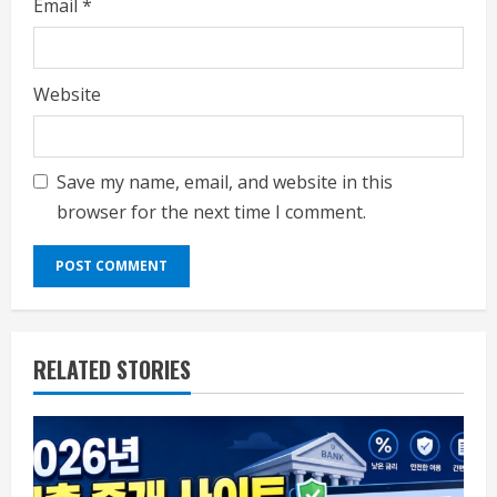
Email
*
Website
Save my name, email, and website in this
browser for the next time I comment.
RELATED STORIES