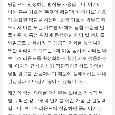
당첨으로 인정하는 방식을 사용합니다. 여기에
더해 특수 기호인 ‘쿠푸의 왕관’과 ‘피라미드’ 기호
가 중요한 역할을 하는데, 왕관 기호는 와일드 카
드로서 다른 모든 기호를 대체해 당첨 조합을 만
들어주며, 특정 위치에 등장하면 해당 릴 전체를
와일드로 변화시켜 큰 상금의 기회를 높입니다.
또한 피라미드 기호는 3개 이상 동시에 나타날 때
보너스 라운드를 활성화하는 핵심 키로 작용하는
데, 이처럼 규칙 자체가 직관적이면서도 다양한
당첨 경로를 만들어내기 때문에 플레이하는 내내
긴장감과 기대감이 끊이지 않습니다.
게임의 핵심 재미를 더해주는 보너스 기능과 특
별 규칙은 킹 쿠푸의 인기를 이끈 가장 큰 원동력
입니다. 보너스 라운드에 진입하면 플레이어는