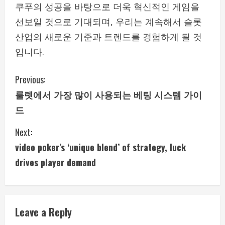
쿠푸의 성공을 바탕으로 더욱 혁신적인 게임을
선보일 것으로 기대되며, 우리는 계속해서 슬롯
산업의 새로운 기준과 트렌드를 경험하게 될 것
입니다.
C
Previous:
룰렛에서 가장 많이 사용되는 베팅 시스템 가이
o
드
n
Next:
t
video poker’s ‘unique blend’ of strategy, luck
i
drives player demand
n
u
Leave a Reply