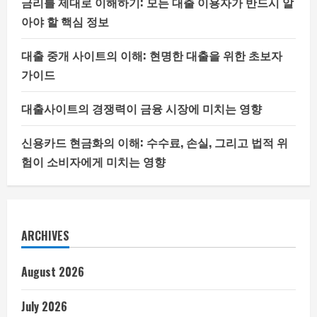
금리를 제대로 이해하기: 모든 대출 이용자가 반드시 알
아야 할 핵심 정보
대출 중개 사이트의 이해: 현명한 대출을 위한 초보자
가이드
대출사이트의 경쟁력이 금융 시장에 미치는 영향
신용카드 현금화의 이해: 수수료, 손실, 그리고 법적 위
험이 소비자에게 미치는 영향
ARCHIVES
August 2026
July 2026