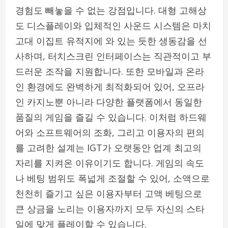
경험도 빼놓을 수 없는 강점입니다. 대형 고해상
도 디스플레이와 입체적인 사운드 시스템은 마치
고대 이집트 유적지에 와 있는 듯한 생동감을 선
사하며, 터치스크린 인터페이스는 직관적이고 부
드러운 조작을 지원합니다. 또한 모바일과 온라
인 환경에도 완벽하게 최적화되어 있어, 오프라
인 카지노뿐 아니라 다양한 플랫폼에서 동일한
품질의 게임을 즐길 수 있습니다. 이처럼 하드웨
어와 소프트웨어의 조화, 그리고 이용자의 편의
를 고려한 설계는 IGT가 오랫동안 업계 최고의
자리를 지켜온 이유이기도 합니다. 게임의 속도
나 베팅 범위도 폭넓게 조절할 수 있어, 소액으로
천천히 즐기고 싶은 이용자부터 고액 베팅으로
큰 상금을 노리는 이용자까지 모두 자신의 스타
일에 맞게 플레이할 수 있습니다.