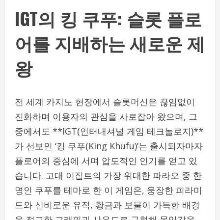
IGT의 킹 쿠푸: 슬롯 플로
어를 지배하는 새로운 제
왕
전 세계 카지노 현장에서 슬롯머신은 끊임없이
진화하며 이용자의 관심을 사로잡아 왔으며, 그
중에서도 **IGT(인터내셔널 게임 테크놀로지)**
가 선보인 ‘킹 쿠푸(King Khufu)’는 출시되자마자
플로어의 중심에 서며 압도적인 인기를 얻고 있
습니다. 고대 이집트의 가장 위대한 파라오 중 한
명인 쿠푸를 테마로 한 이 게임은, 웅장한 피라미
드와 신비로운 유적, 황금과 보물이 가득한 배경
을 정교한 그래픽과 사운드로 구현해 몰입감을