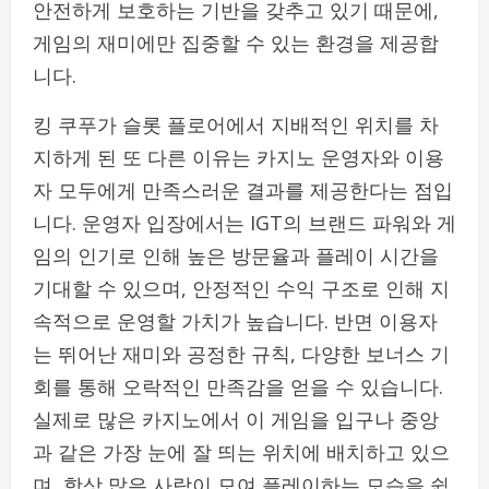
안전하게 보호하는 기반을 갖추고 있기 때문에,
게임의 재미에만 집중할 수 있는 환경을 제공합
니다.
킹 쿠푸가 슬롯 플로어에서 지배적인 위치를 차
지하게 된 또 다른 이유는 카지노 운영자와 이용
자 모두에게 만족스러운 결과를 제공한다는 점입
니다. 운영자 입장에서는 IGT의 브랜드 파워와 게
임의 인기로 인해 높은 방문율과 플레이 시간을
기대할 수 있으며, 안정적인 수익 구조로 인해 지
속적으로 운영할 가치가 높습니다. 반면 이용자
는 뛰어난 재미와 공정한 규칙, 다양한 보너스 기
회를 통해 오락적인 만족감을 얻을 수 있습니다.
실제로 많은 카지노에서 이 게임을 입구나 중앙
과 같은 가장 눈에 잘 띄는 위치에 배치하고 있으
며, 항상 많은 사람이 모여 플레이하는 모습을 쉽