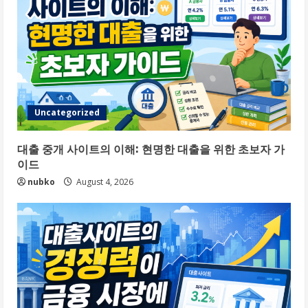
Uncategorized
대출 중개 사이트의 이해: 현명한 대출을 위한 초보자 가
이드
nubko
August 4, 2026