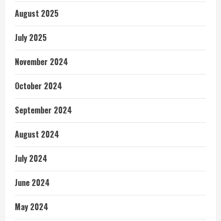
August 2025
July 2025
November 2024
October 2024
September 2024
August 2024
July 2024
June 2024
May 2024