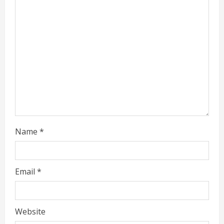
a
d
i
n
g
Name
*
Email
*
Website