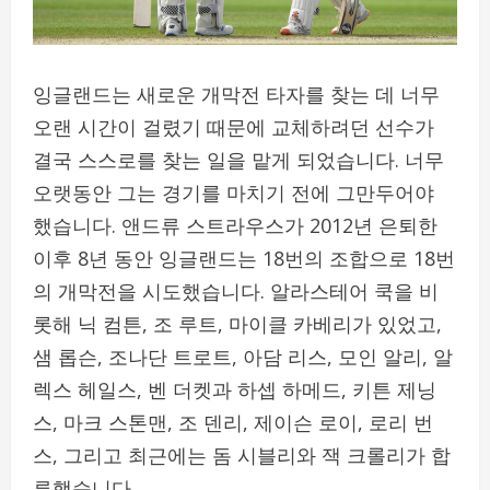
잉글랜드는 새로운 개막전 타자를 찾는 데 너무
오랜 시간이 걸렸기 때문에 교체하려던 선수가
결국 스스로를 찾는 일을 맡게 되었습니다. 너무
오랫동안 그는 경기를 마치기 전에 그만두어야
했습니다. 앤드류 스트라우스가 2012년 은퇴한
이후 8년 동안 잉글랜드는 18번의 조합으로 18번
의 개막전을 시도했습니다. 알라스테어 쿡을 비
롯해 닉 컴튼, 조 루트, 마이클 카베리가 있었고,
샘 롭슨, 조나단 트로트, 아담 리스, 모인 알리, 알
렉스 헤일스, 벤 더켓과 하셉 하메드, 키튼 제닝
스, 마크 스톤맨, 조 덴리, 제이슨 로이, 로리 번
스, 그리고 최근에는 돔 시블리와 잭 크롤리가 합
류했습니다.