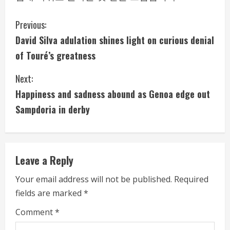
C
Previous:
David Silva adulation shines light on curious denial
o
of Touré’s greatness
n
Next:
t
Happiness and sadness abound as Genoa edge out
i
Sampdoria in derby
n
u
Leave a Reply
e
Your email address will not be published.
Required
fields are marked
*
R
Comment
*
e