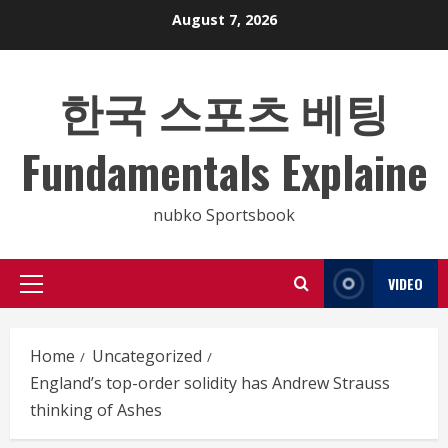
Skip
August 7, 2026
to
content
한국 스포츠 베팅
Fundamentals Explaine
nubko Sportsbook
VIDEO
Primary
Menu
Home
Uncategorized
England’s top-order solidity has Andrew Strauss
thinking of Ashes